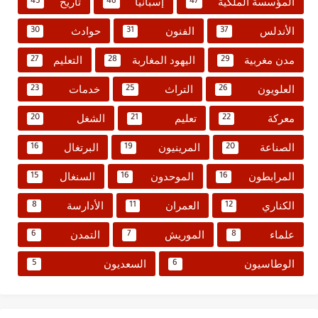
المؤسسة الملكية
إسبانيا
تاريخ
45
46
47
الأندلس
الفنون
حوادث
30
31
37
مدن مغربية
اليهود المغاربة
التعليم
27
28
29
العلويون
التراث
خدمات
23
25
26
معركة
تعليم
الشغل
20
21
22
الصناعة
المرينيون
البرتغال
16
19
20
المرابطون
الموحدون
السنغال
15
16
16
الكناري
العمران
الأدارسة
8
11
12
علماء
الموريش
التمدن
6
7
8
الوطاسيون
السعديون
5
6