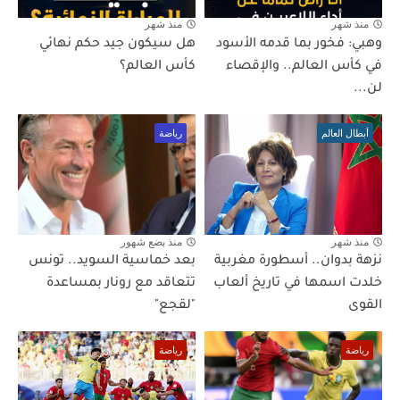
منذ شهر
منذ شهر
وهبي: فخور بما قدمه الأسود
هل سيكون جيد حكم نهائي
في كأس العالم.. والإقصاء
كأس العالم؟
لن...
أبطال العالم
رياضة
منذ شهر
منذ بضع شهور
نزهة بدوان.. أسطورة مغربية
بعد خماسية السويد.. تونس
خلدت اسمها في تاريخ ألعاب
تتعاقد مع رونار بمساعدة
القوى
"لقجع"
رياضة
رياضة