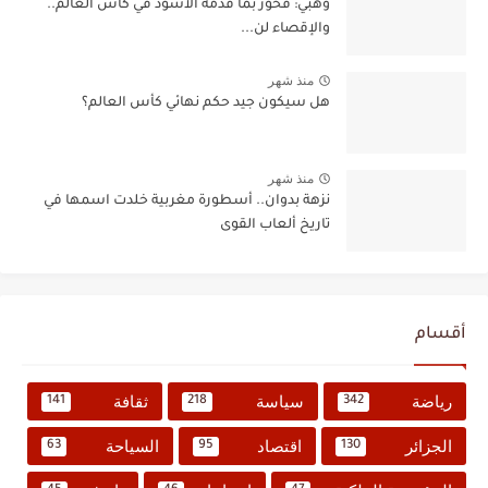
وهبي: فخور بما قدمه الأسود في كأس العالم..
والإقصاء لن...
منذ شهر
هل سيكون جيد حكم نهائي كأس العالم؟
منذ شهر
نزهة بدوان.. أسطورة مغربية خلدت اسمها في
تاريخ ألعاب القوى
أقسام
رياضة
سياسة
ثقافة
141
218
342
الجزائر
اقتصاد
السياحة
63
95
130