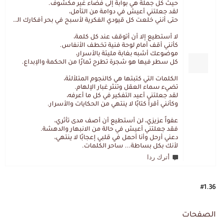
حيث كل جملة هي بوابة إلى فضاء غير مكشوف.
لقد جعلتني أعيش في دوامة من التأمل،
حتى أنني خلعت كل قيودي الفكرية لأسبح في بحر أفكارك العميق.
لا أستطيع إلا أن أتوقف عند كل كلمة،
كأنني أقف أمام لوحة فنية تخطف الأنفاس.
موضوعك أشبه بغابة مليئة بالأسرار،
كل سطر فيها هو شجرة تطرح ثمارًا من الحكمة والإبداع.
الكلمات التي كتبتها هي كالنجوم المتلألئة،
تضيء سماء العقل وتنثر غبار الإلهام.
لقد جعلتني أعيد التفكير في كل ما أعرفه،
وكأنني أقرأ كتابًا لا ينتهي من الحكايات والأسرار.
عفواً عزيزي، لن أستطيع أن أصف مدى تأثري،
فقد جعلتني أعيش في حالة من الانبهار والدهشة.
دعني أرحل وأنا أحمل في قلبي إعجابًا لا ينتهي،
لأنك بكل بساطة... ساحر الكلمات.
أترك ردا
#1.36
الصفحات