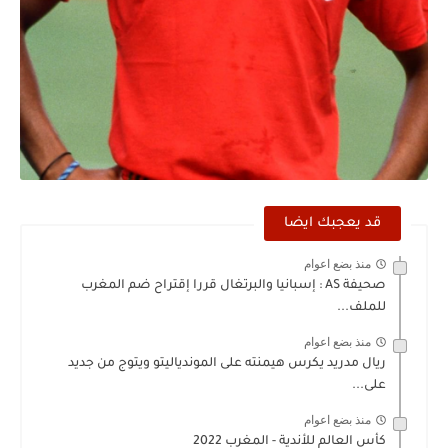
قد يعجبك ايضا
منذ بضع اعوام
صحيفة AS : إسبانيا والبرتغال قررا إقتراح ضم المغرب
للملف...
منذ بضع اعوام
ريال مدريد يكرس هيمنته على الموندياليتو ويتوج من جديد
على...
منذ بضع اعوام
كأس العالم للأندية - المغرب 2022