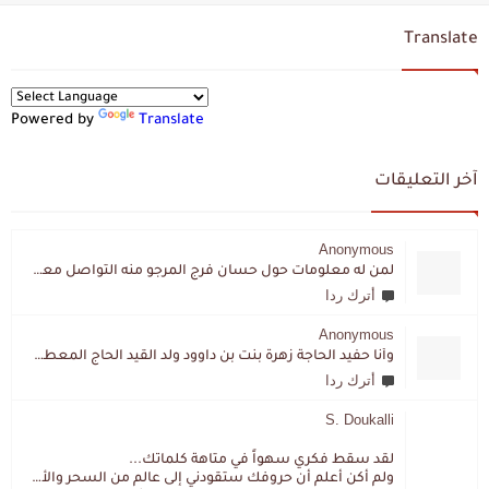
Translate
Powered by
Translate
آخر التعليقات
Anonymous
لمن له معلومات حول حسان فرج المرجو منه التواصل معي لقد اختفى تماما و كانت لي به علاقة تواصل خاصة
أترك ردا
Anonymous
وأنا حفيد الحاجة زهرة بنت بن داوود ولد القيد الحاج المعطي المزمزي . ولا نمتلك من إرثه شيئا .
أترك ردا
S. Doukalli
لقد سقط فكري سهواً في متاهة كلماتك...
ولم أكن أعلم أن حروفك ستقودني إلى عالم من السحر والألغاز،