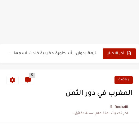
حين أرعب حجاج المغرب جيش نابليون
وهبي: فخور بما قدمه الأسود في كأس العالم.. والإقصاء لن...
هل سيكون جيد حكم نهائي كأس العالم؟
نزهة بدوان.. أسطورة مغربية خلدت اسمها في تاريخ ألعاب القوى
أخر الاخبار
كتاب جديد لدريانكور يفضح أساطير وخزعبلات نظام العسكر ويعيد قراءة...
0
الحرب الهولندية المغربية (1775-1777)
رياضة
زيارة الحسن الثاني الى الجزائر سنة 1963
المغرب في دور الثمن
علي يعتة: مسيرة وطنية من طنجة إلى قيادة اليسار المغربي
S. Doukalli
اخر تحديث :
منذ عام
4 دقائق للقراءة
بعد خماسية السويد.. تونس تتعاقد مع رونار بمساعدة "لقجع"
المنتخب المغربي يرتقي للمركز السادس عالمياً ويُحكم قبضته على الصدارة...