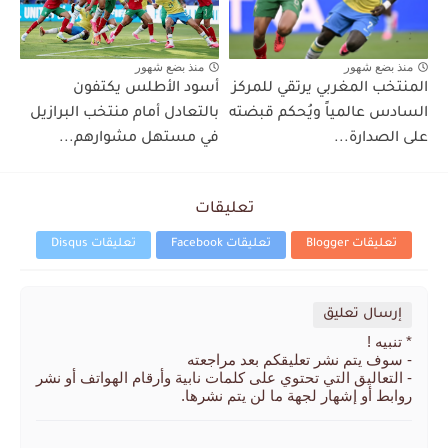
منذ بضع شهور
منذ بضع شهور
المنتخب المغربي يرتقي للمركز
أسود الأطلس يكتفون
السادس عالمياً ويُحكم قبضته
بالتعادل أمام منتخب البرازيل
على الصدارة...
في مستهل مشوارهم...
تعليقات
تعليقات Blogger
تعليقات Facebook
تعليقات Disqus
إرسال تعليق
* تنبيه !
- سوف يتم نشر تعليقكم بعد مراجعته
- التعاليق التي تحتوي على كلمات نابية وأرقام الهواتف أو نشر
روابط أو إشهار لجهة ما لن يتم نشرها.