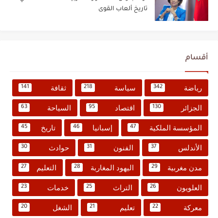
تاريخ ألعاب القوى
أقسام
رياضة
سياسة
ثقافة
141
218
342
الجزائر
اقتصاد
السياحة
63
95
130
المؤسسة الملكية
إسبانيا
تاريخ
45
46
47
الأندلس
الفنون
حوادث
30
31
37
مدن مغربية
اليهود المغاربة
التعليم
27
28
29
العلويون
التراث
خدمات
23
25
26
معركة
تعليم
الشغل
20
21
22