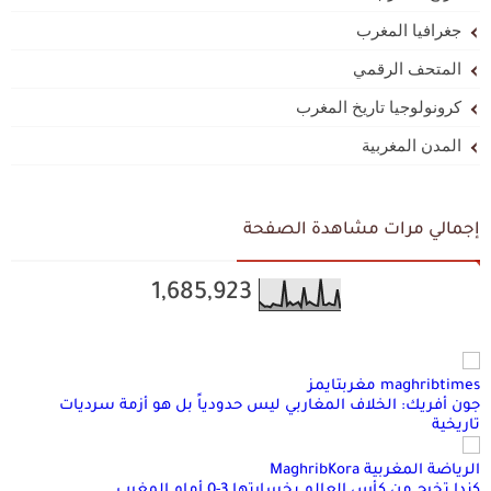
جغرافيا المغرب
المتحف الرقمي
كرونولوجيا تاريخ المغرب
المدن المغربية
إجمالي مرات مشاهدة الصفحة
1,685,923
maghribtimes مغربتايمز
جون أفريك: الخلاف المغاربي ليس حدودياً بل هو أزمة سرديات
تاريخية
الرياضة المغربية MaghribKora
كندا تخرج من كأس العالم بخسارتها 3-0 أمام المغرب