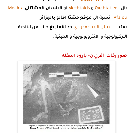
بال
Ouchtatiens
و
Mechtoids
او
الانسان المشتاني
Mechta
Afalou
، نسبة الى
موقع مشتا أفالو بالجزائر
يعتبر
الانسان الايبروموريزي
جد
الأمازيغ
حاليا من الناحية
الاركيولوجية و الانثروبولوجية و الجينية.
صور رفات أفري ن- بارود أسفله.