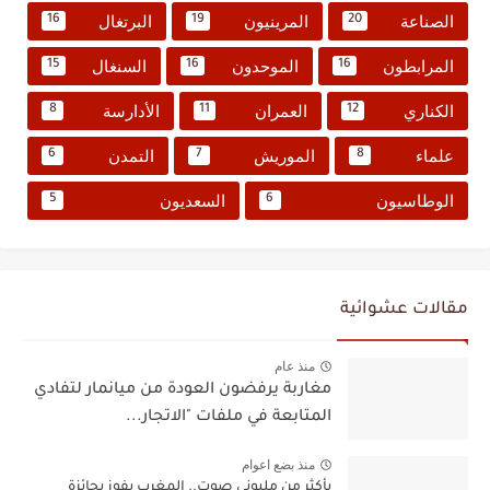
الصناعة
المرينيون
البرتغال
16
19
20
المرابطون
الموحدون
السنغال
15
16
16
الكناري
العمران
الأدارسة
8
11
12
علماء
الموريش
التمدن
6
7
8
الوطاسيون
السعديون
5
6
مقالات عشوائية
منذ عام
مغاربة يرفضون العودة من ميانمار لتفادي
المتابعة في ملفات "الاتجار...
منذ بضع اعوام
بأكثر من مليوني صوت.. المغرب يفوز بجائزة