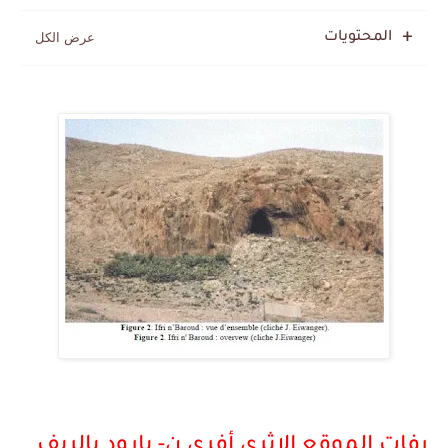
المحتويات
رفات الموقع الاثري أفري ن- بارود بالريف