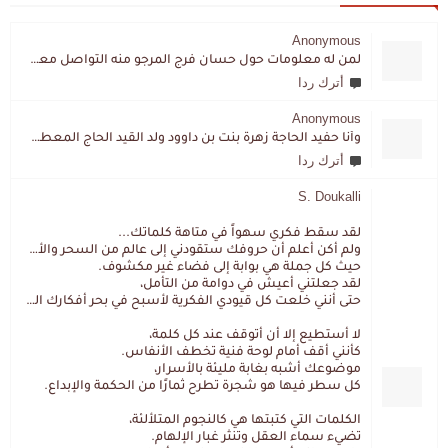
Anonymous
لمن له معلومات حول حسان فرج المرجو منه التواصل معي لقد اختفى تماما و كانت لي به علاقة تواصل خاصة
أترك ردا
Anonymous
وأنا حفيد الحاجة زهرة بنت بن داوود ولد القيد الحاج المعطي المزمزي . ولا نمتلك من إرثه شيئا .
أترك ردا
S. Doukalli
لقد سقط فكري سهواً في متاهة كلماتك...
ولم أكن أعلم أن حروفك ستقودني إلى عالم من السحر والألغاز،
حيث كل جملة هي بوابة إلى فضاء غير مكشوف.
لقد جعلتني أعيش في دوامة من التأمل،
حتى أنني خلعت كل قيودي الفكرية لأسبح في بحر أفكارك العميق.
لا أستطيع إلا أن أتوقف عند كل كلمة،
كأنني أقف أمام لوحة فنية تخطف الأنفاس.
موضوعك أشبه بغابة مليئة بالأسرار،
كل سطر فيها هو شجرة تطرح ثمارًا من الحكمة والإبداع.
الكلمات التي كتبتها هي كالنجوم المتلألئة،
تضيء سماء العقل وتنثر غبار الإلهام.