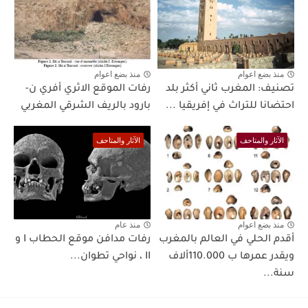
منذ بضع اعوام
منذ بضع اعوام
تصنيف: المغرب ثاني أكثر بلد
رفات الموقع الاثري أفري ن-
احتضانا للتراث في إفريقيا ...
بارود بالريف الشرقي المغربي
الآثار والمتاحف
الآثار والمتاحف
منذ بضع اعوام
منذ عام
أقدم الحلي في العالم بالمغرب
رفات مدافن موقع الحطاب I و
ويقدر عمرها ب 110.000ألاف
II ، نواحي تطوان...
سنة...