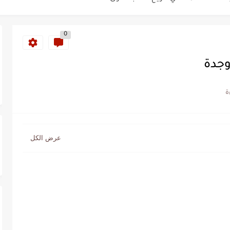
0
سنة 1963
طنجة إلى قيادة اليسار المغربي
وجدة
تتعاقد مع رونار بمساعدة "لقجع"
كز السادس عالمياً ويُحكم قبضته على الصدارة...