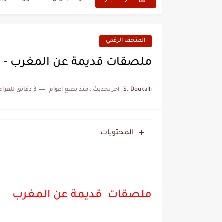
الحرب الهولندية المغربية (1775-1777)
زيارة الحسن الثاني الى الجزائر 
المتحف الرقمي
علي يعتة: مسيرة وطنية من 
ملصقات قديمة عن المغرب - 
بعد خماسية السويد.. تونس 
S. Doukalli
اخر تحديث :
منذ بضع اعوام
3 دقائق للقراءة
المنتخب المغربي يرتقي للمر
المحتويات
ملصقات قديمة عن المغرب