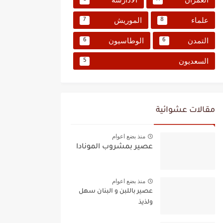
علماء
الموريش
7
8
التمدن
الوطاسيون
6
6
السعديون
5
مقالات عشوائية
منذ بضع اعوام
عصير بمشروب المونادا
منذ بضع اعوام
عصير باللبن و البنان سهل
ولذيذ