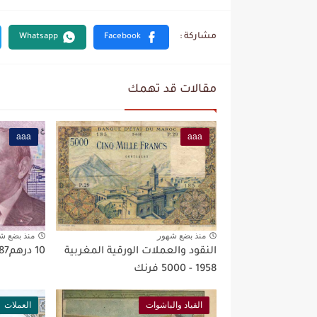
مقالات قد تهمك
aaa
aaa
منذ بضع شهور
منذ بضع ش
النقود والعملات الورقية المغربية
10 درهم1987
1958 - 5000 فرنك
القياد والباشوات
العملات