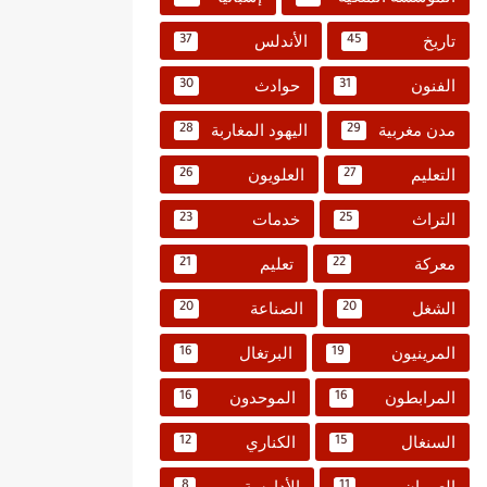
تاريخ
الأندلس
37
45
الفنون
حوادث
30
31
مدن مغربية
اليهود المغاربة
28
29
التعليم
العلويون
26
27
التراث
خدمات
23
25
معركة
تعليم
21
22
الشغل
الصناعة
20
20
المرينيون
البرتغال
16
19
المرابطون
الموحدون
16
16
السنغال
الكناري
12
15
العمران
الأدارسة
8
11