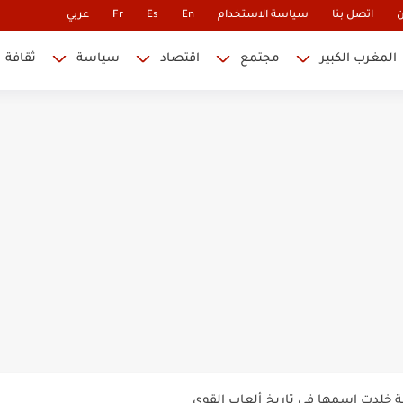
ن
اتصل بنا
سياسة الاستخدام
En
Es
Fr
عربي
المغرب الكبير
مجتمع
اقتصاد
سياسة
ثقافة
 نابليون
 في كأس العالم.. والإقصاء لن...
أس العالم؟
ة خلدت اسمها في تاريخ ألعاب القوى
ساطير وخزعبلات نظام العسكر ويعيد قراءة...