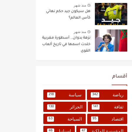
منذ شهر
هل سيكون جيد حكم نهائي
كأس العالم؟
منذ شهر
نزهة بدوان.. أسطورة مغربية
خلدت اسمها في تاريخ ألعاب
القوى
أقسام
رياضة
سياسة
218
342
ثقافة
الجزائر
130
141
اقتصاد
السياحة
63
95
المؤسسة الملكية
إسبانيا
46
47