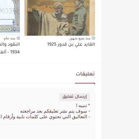
منذ بضع شهور
منذ عام
القايد علي بن قدور 1925
النقود وال
1934 - ألف فرنك
تعليقات
إرسال تعليق
* تنبيه !
- سوف يتم نشر تعليقكم بعد مراجعته
- التعاليق التي تحتوي على كلمات نابية وأرقام ا