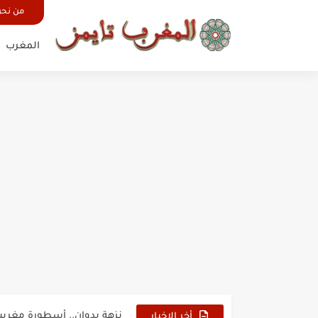
من نح
المغرب
حين أرعب حجاج المغرب جيش
وهبي: فخور بما قدمه الأسود
هل سيكون جيد حكم نهائي ك
نزهة بدوان.. أسطورة مغربي
كتاب جديد لدريانكور يفضح أ
أخر الاخبار