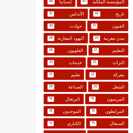
المؤسسة الملكية
إسبانيا
46
47
تاريخ
الأندلس
37
45
الفنون
حوادث
30
31
مدن مغربية
اليهود المغاربة
28
29
التعليم
العلويون
26
27
التراث
خدمات
23
25
معركة
تعليم
21
22
الشغل
الصناعة
20
20
المرينيون
البرتغال
16
19
المرابطون
الموحدون
16
16
السنغال
الكناري
12
15