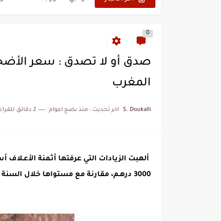
هل سيكون جيد حكم نهائي ك
0
نزهة بدوان.. أسطورة مغربي
كتاب جديد لدريانكور يفضح أ
الحرب الهولندية المغربية (1775-1777)
المغرب
زيارة الحسن الثاني الى الجزائر 
S. Doukalli
اخر تحديث :
منذ بضع اعوام
2 دقائق للقراءة
علي يعتة: مسيرة وطنية من 
بعد خماسية السويد.. تونس 
3000 درهـم، مقارنة مع مستواها خلال السنة الماضية.