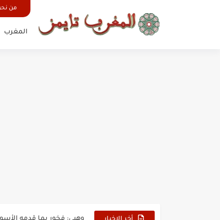
من نح
المغرب
بدون عنوان: اقتحام سبتة الم
حين أرعب حجاج المغرب جيش
وهبي: فخور بما قدمه الأسود
أخر الاخبار