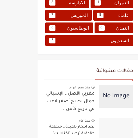
العمران
الأدارسة
8
11
علماء
الموريش
7
8
التمدن
الوطاسيون
6
6
السعديون
5
مقالات عشوائية
منذ بضع اعوام
مغربي الأصل.. الإسباني
جمال يصبح أصغر لاعب
في تاريخ كأس...
منذ عام
بعد انتحار تلميذة.. منظمة
حقوقية ترصد "اختلالات"