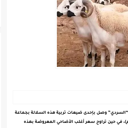
السردي” وصل بإحدى ضيعات تربية هذه السلالة بجماعة
ألف درهم (4 ملايين سنتيم)، في حين تراوح سعر أغلب الأضاحي المعروضة بهذه