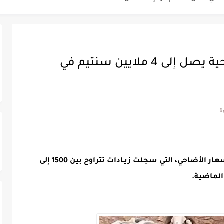
أس العالم؟
ة خلدت اسمها في تاريخ ألعاب القوى
ساطير وخزعبلات نظام العسكر ويعيد قراءة...
صدق أو لا تصدق : سعر الأضحية يصل إلى 4 ملايين سنتيم في
سنة 1963
طنجة إلى قيادة اليسار المغربي
تتعاقد مع رونار بمساعدة "لقجع"
ألهبت الزيادات التي عرفتها أثمنة الأعـلاف أسعار الأضاحي، التي سجلت زيـادات تتراوح بين 1500 إلى