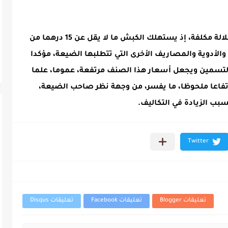
ونقلا عن صاحب الضيعة فإن “تربية هذه السلالة مكلفة، إذ يستهلك الكبش ما لا يقل عن 15 درهما من
 والأدوية والمصاريف الأخرى التي تتطلبها الضيعة، مؤكدا
ة التسمين ويجعل أسعار هذا الصنف مرتفعة، عموما، علما
رتفاعا ملحوظا، ما يفسر، من وجهة نظر صاحب الضيعة،
سبب الزيادة في التكاليف.
تعليقات Blogger
تعليقات Facebook
تعليقات Disqus