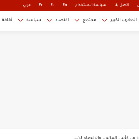
ن
اتصل بنا
سياسة الاستخدام
En
Es
Fr
عربي
المغرب الكبير
مجتمع
اقتصاد
سياسة
ثقافة
حتلة يكشف الوجه الآخر للهجرة غير...
 نابليون
 في كأس العالم.. والإقصاء لن...