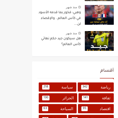
منذ شهر
وهبي: فخور بما قدمه الأسود
في كأس العالم.. والإقصاء
لن...
منذ شهر
هل سيكون جيد حكم نهائي
كأس العالم؟
أقسام
رياضة
سياسة
218
342
ثقافة
الجزائر
130
141
اقتصاد
السياحة
63
95