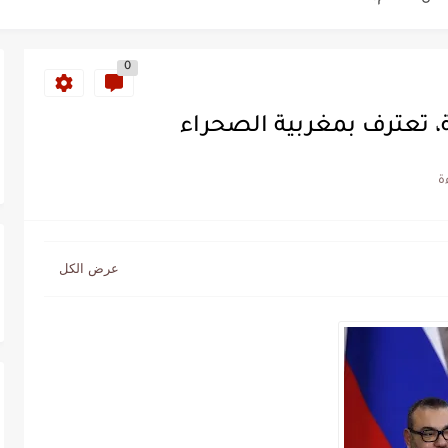
ة خلدت اسمها في تاريخ ألعاب القوى
0
ساطير وخزعبلات نظام العسكر ويعيد قراءة...
ة، تعترف بمغربية الصحراء
سنة 1963
طنجة إلى قيادة اليسار المغربي
تتعاقد مع رونار بمساعدة "لقجع"
كز السادس عالمياً ويُحكم قبضته على الصدارة...