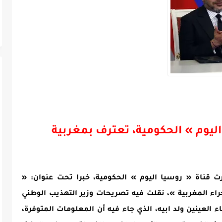
يوم » الحكومية، تعترف بمغربية
رت قناة « روسيا اليوم » الحكومية، خبرا تحت عنوان: «
راء المغربية »، نقلت فيه تصريحات وزير التهذيب الوطني
 العينين ولد ابيه، الذي جاء فيه أن المعلومات المتوفرة،