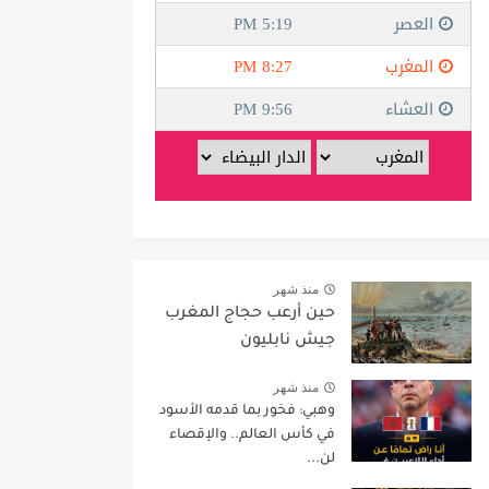
منذ شهر
حين أرعب حجاج المغرب
جيش نابليون
منذ شهر
وهبي: فخور بما قدمه الأسود
في كأس العالم.. والإقصاء
لن...