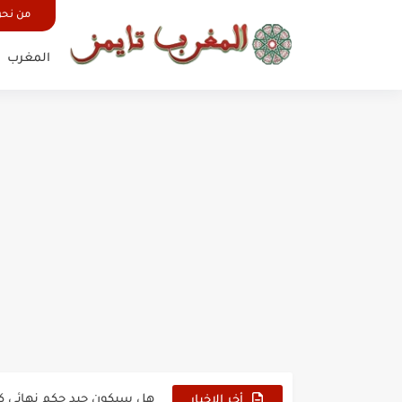
من نح
المغرب
حين أرعب حجاج المغرب جيش
وهبي: فخور بما قدمه الأسود
هل سيكون جيد حكم نهائي ك
أخر الاخبار