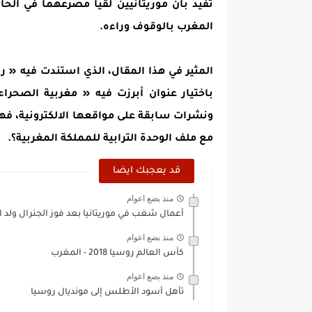
تفيد بان موريتانيين لقيا مصرعهما في الحا
المغرب بالوقوف وراءه.
المثير في هذا المقال، الذي استندت فيه « ر
باختيار عنوان أبرزت فيه « مغربية الصحر
ونشرات سابقة على مواقعها الالكترونية، فهل
مع ملف الوحدة الترابية للمملكة المغربية؟.
قد يعجبك ايضا
منذ بضع اعوام
أعمال شغب في موريتانيا بعد فوز الجنرال ولد ال
منذ بضع اعوام
كأس العالم روسيا 2018 - المغرب
منذ بضع اعوام
تأهل أسود الأطلس إلى مونديال روسيا