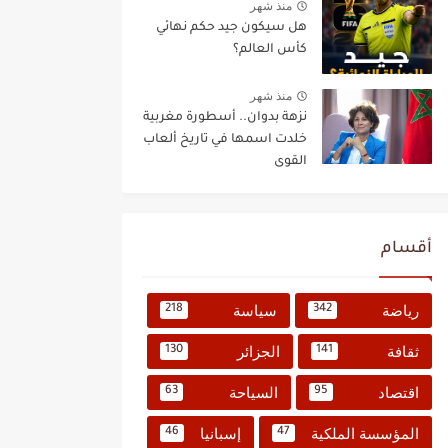
منذ شهر
هل سيكون جيد حكم نهائي
كأس العالم؟
منذ شهر
نزهة بدوان.. أسطورة مغربية
خلدت اسمها في تاريخ ألعاب
القوى
أقسام
رياضة
سياسة
218
342
ثقافة
الجزائر
130
141
اقتصاد
السياحة
63
95
المؤسسة الملكية
إسبانيا
46
47