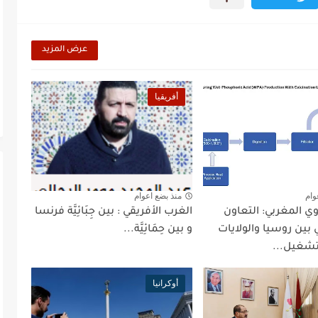
عرض المزيد
أفريقيا
وام
منذ بضع اعوام
ووي المغربي: التعاون
الغرب الأفريقي : بين جِبَائِيَّة فرنسا
 بين روسيا والولايات
و بين حِمَائِيَّة...
تشغيل...
أوكرانيا