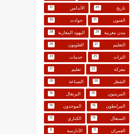
تاريخ
الأندلس
37
45
الفنون
حوادث
30
31
مدن مغربية
اليهود المغاربة
28
29
التعليم
العلويون
26
27
التراث
خدمات
23
25
معركة
تعليم
21
22
الشغل
الصناعة
20
20
المرينيون
البرتغال
16
19
المرابطون
الموحدون
16
16
السنغال
الكناري
12
15
العمران
الأدارسة
8
11