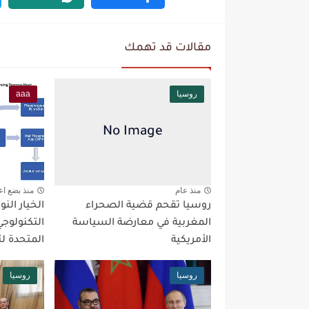
مقالات قد تهمك
روسيا
aaa
منذ عام
منذ بضع اع
روسيا تقحم قضية الصحراء
الخيار الن
المغربية في معارضة السياسة
التكنولوجي
الأمريكية
المتحدة ل
روسيا
روسيا