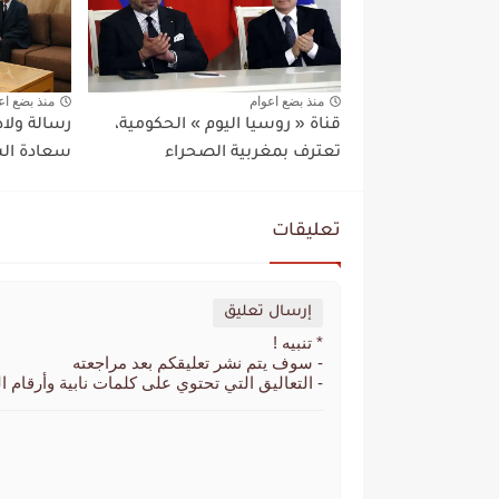
منذ بضع اعوام
منذ بضع اع
قناة « روسيا اليوم » الحكومية،
رسالة ولاد
تعترف بمغربية الصحراء
سعادة الس
تعليقات
إرسال تعليق
* تنبيه !
- سوف يتم نشر تعليقكم بعد مراجعته
- التعاليق التي تحتوي على كلمات نابية وأرقام ا