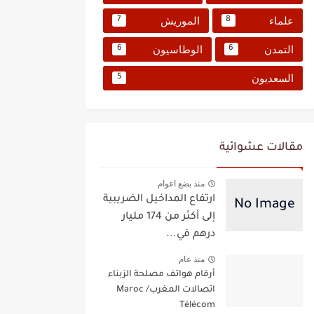
علماء
الموريش
7
8
التمدن
الوطاسيون
6
6
السعديون
5
مقالات عشوائية
منذ بضع اعوام
ارتفاع المداخيل الضريبية
إلى أكثر من 174 مليار
درهم في...
منذ عام
أرقام هواتف مصلحة الزبناء
اتصالات المغرب/ Maroc
Télécom