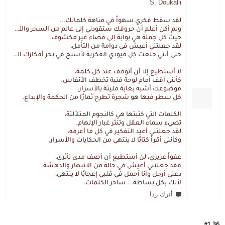
S. Doukalli
لقد سقط فكري سهواً في متاهة كلماتك...
ولم أكن أعلم أن حروفك ستقودني إلى عالم من السحر والألغاز،
حيث كل جملة هي بوابة إلى فضاء غير مكشوف.
لقد جعلتني أعيش في دوامة من التأمل،
حتى أنني خلعت كل قيودي الفكرية لأسبح في بحر أفكارك العميق.
لا أستطيع إلا أن أتوقف عند كل كلمة،
كأنني أقف أمام لوحة فنية تخطف الأنفاس.
موضوعك أشبه بغابة مليئة بالأسرار،
كل سطر فيها هو شجرة تطرح ثمارًا من الحكمة والإبداع.
الكلمات التي كتبتها هي كالنجوم المتلألئة،
تضيء سماء العقل وتنثر غبار الإلهام.
لقد جعلتني أعيد التفكير في كل ما أعرفه،
وكأنني أقرأ كتابًا لا ينتهي من الحكايات والأسرار.
عفواً عزيزي، لن أستطيع أن أصف مدى تأثري،
فقد جعلتني أعيش في حالة من الانبهار والدهشة.
دعني أرحل وأنا أحمل في قلبي إعجابًا لا ينتهي،
لأنك بكل بساطة... ساحر الكلمات.
أترك ردا