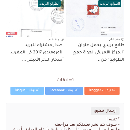
الطوابع البريدية
الطوابع البريدية
منذ عام
منذ عام
طابع بريدي يحمل عنوان
إصدار مشترك للبريد
"المركز الأفريقي لهواة جمع
الأوروميدي 2017 في المغرب:
الطوابع" من...
أشجار البحر الأبيض...
تعليقات
تعليقات Blogger
تعليقات Facebook
تعليقات Disqus
إرسال تعليق
* تنبيه !
- سوف يتم نشر تعليقكم بعد مراجعته
- التعاليق التي تحتوي على كلمات نابية وأرقام الهواتف أو نشر