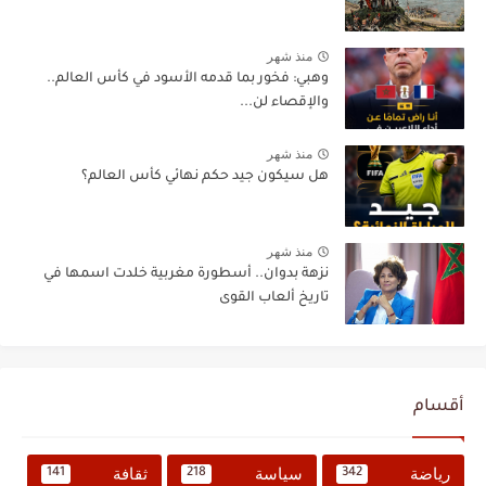
منذ شهر
وهبي: فخور بما قدمه الأسود في كأس العالم..
والإقصاء لن...
منذ شهر
هل سيكون جيد حكم نهائي كأس العالم؟
منذ شهر
نزهة بدوان.. أسطورة مغربية خلدت اسمها في
تاريخ ألعاب القوى
أقسام
رياضة
سياسة
ثقافة
141
218
342