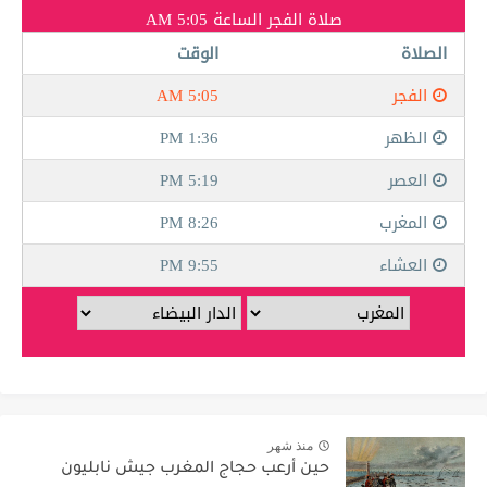
منذ شهر
حين أرعب حجاج المغرب جيش نابليون