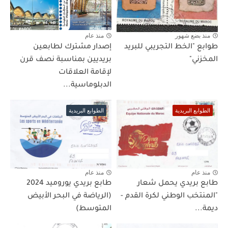
منذ بضع شهور
منذ عام
طوابع "الخط التجريبي للبريد
إصدار مشترك لطابعين
المخزني"
بريديين بمناسبة نصف قرن
لإقامة العلاقات
الدبلوماسية...
الطوابع البريدية
الطوابع البريدية
منذ عام
منذ عام
طابع بريدي يحمل شعار
طابع بريدي يوروميد 2024
"المنتخب الوطني لكرة القدم -
(الرياضة في البحر الأبيض
ديمة...
المتوسط)