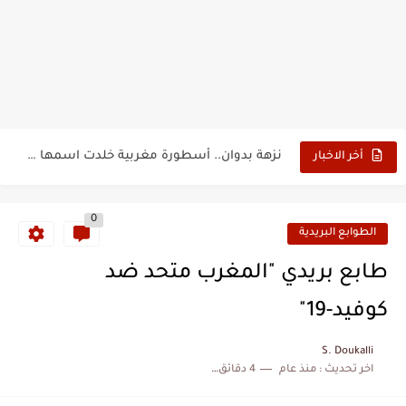
حين أرعب حجاج المغرب جيش نابليون
وهبي: فخور بما قدمه الأسود في كأس العالم.. والإقصاء لن...
هل سيكون جيد حكم نهائي كأس العالم؟
نزهة بدوان.. أسطورة مغربية خلدت اسمها في تاريخ ألعاب القوى
أخر الاخبار
كتاب جديد لدريانكور يفضح أساطير وخزعبلات نظام العسكر ويعيد قراءة...
0
الحرب الهولندية المغربية (1775-1777)
الطوابع البريدية
زيارة الحسن الثاني الى الجزائر سنة 1963
طابع بريدي "المغرب متحد ضد
علي يعتة: مسيرة وطنية من طنجة إلى قيادة اليسار المغربي
كوفيد-19"
بعد خماسية السويد.. تونس تتعاقد مع رونار بمساعدة "لقجع"
S. Doukalli
المنتخب المغربي يرتقي للمركز السادس عالمياً ويُحكم قبضته على الصدارة...
اخر تحديث :
منذ عام
4 دقائق للقراءة