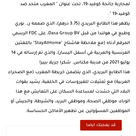
لمحاربة جائحة كوفيد-19، تحت عنوان " المغرب متحد ضد
كوفيد-19 ".
يظهر هذا الطابع البريدي (3.75 درهم)، الذي صممه ن. نوري
وطبع في هولندا من قبل Dasa Group BV، على FDC الرسمي
المرقم أدناه (مع ملاحظة هاشتاج "StayAtHome" باللغتين
الفرنسية والعربية في أسفل اليسار)، والذي تم إرساله في 14
يوليو 2021 من مدينة مكناس. شكرا جزيلا بيير!
هذا الطابع البريدي، الذي يتضمن خريطة المغرب (مع الصحراء
الغربية) مع تمثيلات للفيروسات في الخلفية، يشيد بقوات
البلاد التي حشدت لمساعدة السكان على التعايش مع هذا
الوباء: موظفي الصحة، وموظفي البريد، والشرطة، والجيش أو
الموظفين المسؤولين عن تطهير الأماكن الحساسة.
قد يعجبك ايضا