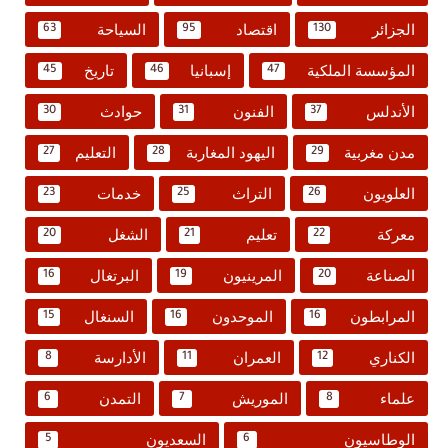
الجزائر
اقتصاد
السياحة
63
95
130
المؤسسة الملكية
إسبانيا
تاريخ
45
46
47
الأندلس
الفنون
حوادث
30
31
37
مدن مغربية
اليهود المغاربة
التعليم
27
28
29
العلويون
التراث
خدمات
23
25
26
معركة
تعليم
الشغل
20
21
22
الصناعة
المرينيون
البرتغال
16
19
20
المرابطون
الموحدون
السنغال
15
16
16
الكناري
العمران
الأدارسة
8
11
12
علماء
الموريش
التمدن
6
7
8
الوطاسيون
السعديون
5
6