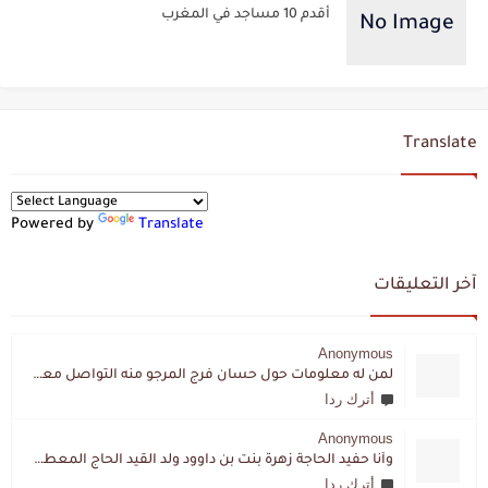
أقدم 10 مساجد في المغرب
Translate
Powered by
Translate
آخر التعليقات
Anonymous
لمن له معلومات حول حسان فرج المرجو منه التواصل معي لقد اختفى تماما و كانت لي به علاقة تواصل خاصة
أترك ردا
Anonymous
وأنا حفيد الحاجة زهرة بنت بن داوود ولد القيد الحاج المعطي المزمزي . ولا نمتلك من إرثه شيئا .
أترك ردا