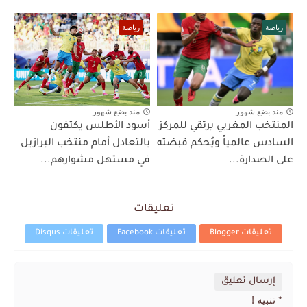
رياضة
رياضة
منذ بضع شهور
منذ بضع شهور
المنتخب المغربي يرتقي للمركز
أسود الأطلس يكتفون
السادس عالمياً ويُحكم قبضته
بالتعادل أمام منتخب البرازيل
على الصدارة...
في مستهل مشوارهم...
تعليقات
تعليقات Blogger
تعليقات Facebook
تعليقات Disqus
إرسال تعليق
* تنبيه !