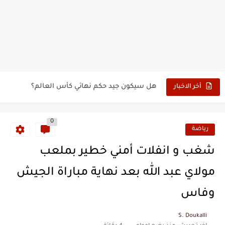
حين أرعب حجاج المغرب جيش نابليون
وهبي: فخور بما قدمه الأسود في كأس العالم.. والإقصاء لن...
هل سيكون جيد حكم نهائي كأس العالم؟
أخر الاخبار
نزهة بدوان.. أسطورة مغربية خلدت اسمها في تاريخ ألعاب القوى
0
كتاب جديد لدريانكور يفضح أساطير وخزعبلات نظام العسكر ويعيد قراءة...
رياضة
الحرب الهولندية المغربية (1775-1777)
شغب و انفلات أمني خطير بملعب
زيارة الحسن الثاني الى الجزائر سنة 1963
مولاي عبد الله بعد نهاية مباراة الجيش
علي يعتة: مسيرة وطنية من طنجة إلى قيادة اليسار المغربي
وفاس
بعد خماسية السويد.. تونس تتعاقد مع رونار بمساعدة "لقجع"
S. Doukalli
المنتخب المغربي يرتقي للمركز السادس عالمياً ويُحكم قبضته على الصدارة...