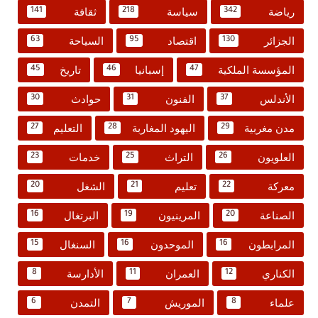
رياضة
سياسة
ثقافة
141
218
342
الجزائر
اقتصاد
السياحة
63
95
130
المؤسسة الملكية
إسبانيا
تاريخ
45
46
47
الأندلس
الفنون
حوادث
30
31
37
مدن مغربية
اليهود المغاربة
التعليم
27
28
29
العلويون
التراث
خدمات
23
25
26
معركة
تعليم
الشغل
20
21
22
الصناعة
المرينيون
البرتغال
16
19
20
المرابطون
الموحدون
السنغال
15
16
16
الكناري
العمران
الأدارسة
8
11
12
علماء
الموريش
التمدن
6
7
8