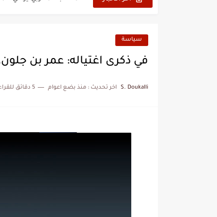
سياسة
في ذكرى اغتياله: عمر بن جلون… 
S. Doukalli
اخر تحديث :
منذ بضع اعوام
5 دقائق للقراءة