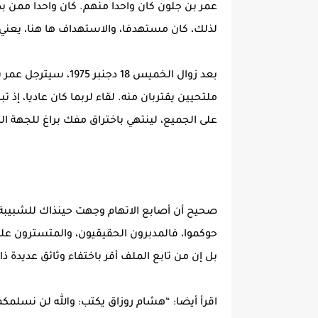
عمر بن جلون كان واحدا منهم. كان واحدا ممن بد
لذلك، كان مستهدفا، والاستهداف ها هنا، يعني ا
بعد زوال الخميس 18 د
ملتحيين يقتربان منه. لقاء لربما كان عاديا، إذ 
على الجميع، لينتهي باختراق مفك براغ للجهة ا
صحيح أن أصابع الاتهام وجهت حينذاك للشبيبة ال
حوكموا، فالمدبرون الحقيقيون، والمتسترون علي
بل إن من تابع الملف أقر باختفاء وثائق عديدة 
اقرأ أيضا: “هشام روزاق يكتب: والله لن نسلمكم أ