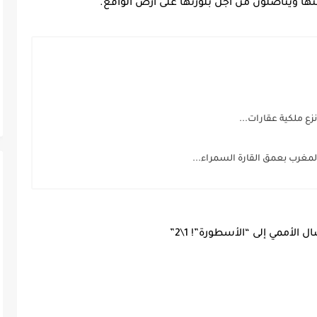
ها ويناضلون من أجل بلورتها على أرض الواقع.
نزع ملكية عقارات...
لمغرب بعمق القارة السمراء...
الأممي إلى “الأسطورة”! 1\2”