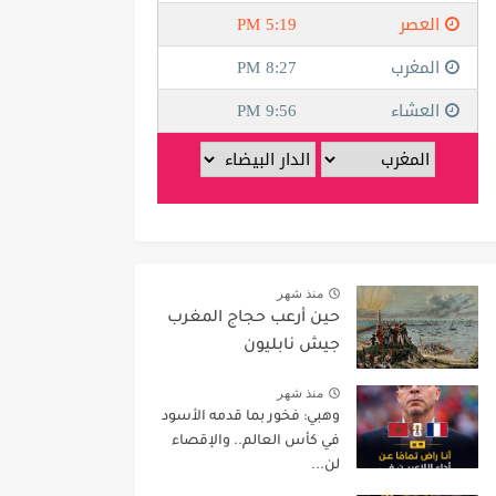
منذ شهر
حين أرعب حجاج المغرب
جيش نابليون
منذ شهر
وهبي: فخور بما قدمه الأسود
في كأس العالم.. والإقصاء
لن...