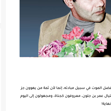
 فضل الموت في سبيل مبادئه، إنما لأن ثمة من يهوون جز
يال عمر بن جلون، معروفون كجناة، ومجهولون إلى اليوم
هاية!