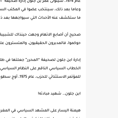
عام 1974، سيتولى عمر بن جلون إدارة صحيف
وعاما بعد ذلك، سينتخب عضوا في المكتب السي
ما ستكشف عنه الأحداث التي سيواجهها بعد ذ
صحيح أن أصابع الاتهام وجهت حينذاك للشبيبة ال
حوكموا، فالمدبرون الحقيقيون، والمتسترون عليه
إدارة ابن جلون لصحيفة “المحرر” جعلتها في طل
الخطاب السياسي الناقم على النظام السياسي و”
للمؤتمر الاستثنائي للحزب، عام 1975، أوج سطوع ملكاته النضالية.
ابن جلون… شهيد مبادئه!
هيمنة اليسار على المشهد السياسي في المغرب،