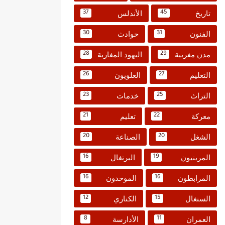
تاريخ
الأندلس
37
45
الفنون
حوادث
30
31
مدن مغربية
اليهود المغاربة
28
29
التعليم
العلويون
26
27
التراث
خدمات
23
25
معركة
تعليم
21
22
الشغل
الصناعة
20
20
المرينيون
البرتغال
16
19
المرابطون
الموحدون
16
16
السنغال
الكناري
12
15
العمران
الأدارسة
8
11