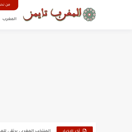
من نح
المغرب
حين أرعب حجاج المغرب جيش
وهبي: فخور بما قدمه الأسود
هل سيكون جيد حكم نهائي ك
نزهة بدوان.. أسطورة مغربي
كتاب جديد لدريانكور يفضح أ
الحرب الهولندية المغربية (1775-1777)
زيارة الحسن الثاني الى الجزائر 
علي يعتة: مسيرة وطنية من 
بعد خماسية السويد.. تونس 
المنتخب المغربي يرتقي للمر
أخر الاخبار