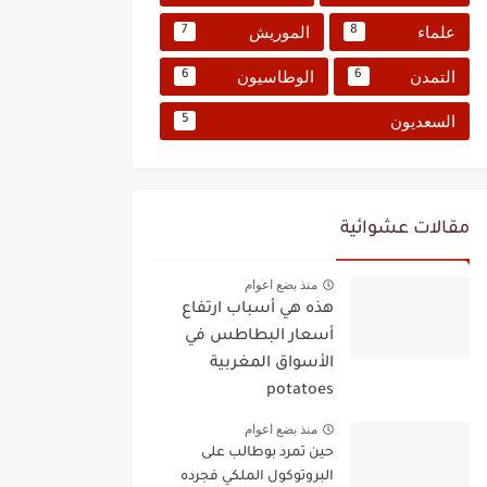
علماء
الموريش
7
8
التمدن
الوطاسيون
6
6
السعديون
5
مقالات عشوائية
منذ بضع اعوام
هذه هي أسباب ارتفاع
أسعار البطاطس في
الأسواق المغربية
potatoes
منذ بضع اعوام
حين تمرد بوطالب على
البروتوكول الملكي فجرده