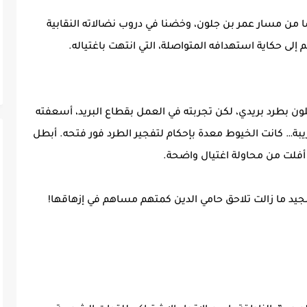
عضا من مسار عمر بن جلون، وخضنا في دروب نضالاته النقابية
كم إلى حكاية استهدافه المتواصلة، التي انتهت باغتياله.
م 1973، توصل عمر بن جلون بطرد بريدي، لكن تجربته في العمل بقطاع البريد، أسعفته
بة… كانت الخيوط معدة بإحكام لتفجير الطرد فور فتحه. أبطل
أفلت من محاولة اغتيال واضحة.
الجيد ما زالت تلاحق حامي الدين كمتهم مساهم في إزهاقها!