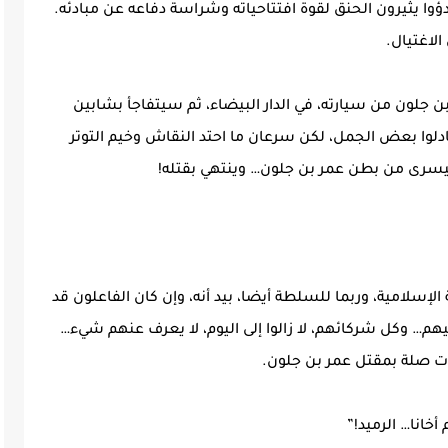
ؤوا يثيرون الحنق لقوة افتتاحياته وشراسة دفاعه عن مبادئه.
لاغتيال.
جنبر 1975، سيترجل عمر بن جلون من سيارته، في الدار البيضاء، ثم سيتفاجأ بشابين
تبادلوا بعض الجمل، لكن سرعان ما احتد النقاش وخيم التوتر
ليسرى من بطن عمر بن جلون… وينتهي بقتله!
إسلامية، وربما للسلطة أيضا، بيد أنه، وإن كان الفاعلون قد
هم… وكل شركائهم، لا زالوا إلى اليوم، لا يعرف عنهم شيء…
ذات صلة بمقتل عمر بن جلون.
خانا… الرميد!”