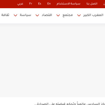
ن
اتصل بنا
سياسة الاستخدام
En
Es
Fr
عربي
المغرب الكبير
مجتمع
اقتصاد
سياسة
ثقافة
 نابليون
 في كأس العالم.. والإقصاء لن...
أس العالم؟
ة خلدت اسمها في تاريخ ألعاب القوى
ساطير وخزعبلات نظام العسكر ويعيد قراءة...
سنة 1963
طنجة إلى قيادة اليسار المغربي
تتعاقد مع رونار بمساعدة "لقجع"
كز السادس عالمياً ويُحكم قبضته على الصدارة...