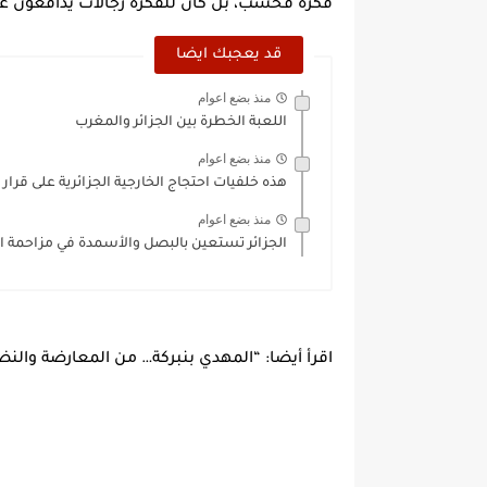
فكرة فحسب، بل كان للفكرة رجالات يدافعون عن
قد يعجبك ايضا
منذ بضع اعوام
اللعبة الخطرة بين الجزائر والمغرب
منذ بضع اعوام
هذه خلفيات احتجاج الخارجية الجزائرية على قرار 
منذ بضع اعوام
الجزائر تستعين بالبصل والأسمدة في مزاحمة ا
اقرأ أيضا: “المهدي بنبركة… من المعارضة والنضال 