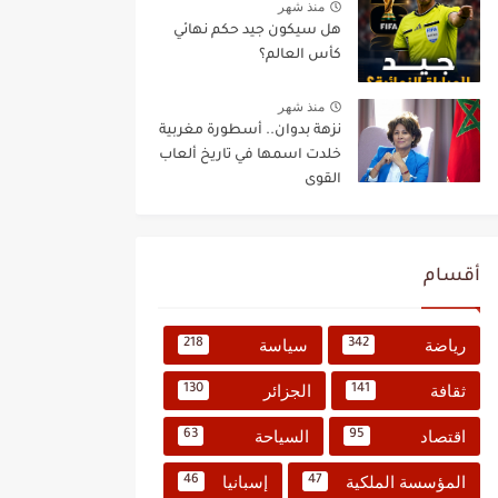
منذ شهر
هل سيكون جيد حكم نهائي
كأس العالم؟
منذ شهر
نزهة بدوان.. أسطورة مغربية
خلدت اسمها في تاريخ ألعاب
القوى
أقسام
رياضة
سياسة
218
342
ثقافة
الجزائر
130
141
اقتصاد
السياحة
63
95
المؤسسة الملكية
إسبانيا
46
47