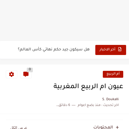
حين أرعب حجاج المغرب جيش نابليون
وهبي: فخور بما قدمه الأسود في كأس العالم.. والإقصاء لن...
هل سيكون جيد حكم نهائي كأس العالم؟
أخر الاخبار
نزهة بدوان.. أسطورة مغربية خلدت اسمها في تاريخ ألعاب القوى
0
كتاب جديد لدريانكور يفضح أساطير وخزعبلات نظام العسكر ويعيد قراءة...
أم الربيع
الحرب الهولندية المغربية (1775-1777)
عيون ام الربيع المغربية
زيارة الحسن الثاني الى الجزائر سنة 1963
S. Doukalli
اخر تحديث :
منذ بضع اعوام
6 دقائق للقراءة
علي يعتة: مسيرة وطنية من طنجة إلى قيادة اليسار المغربي
بعد خماسية السويد.. تونس تتعاقد مع رونار بمساعدة "لقجع"
المحتويات