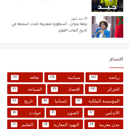
منذ شهر
نزهة بدوان.. أسطورة مغربية خلدت اسمها في
تاريخ ألعاب القوى
أقسام
رياضة
سياسة
ثقافة
141
218
342
الجزائر
اقتصاد
السياحة
63
95
130
المؤسسة الملكية
إسبانيا
تاريخ
45
46
47
الأندلس
الفنون
حوادث
30
31
37
مدن مغربية
اليهود المغاربة
التعليم
27
28
29