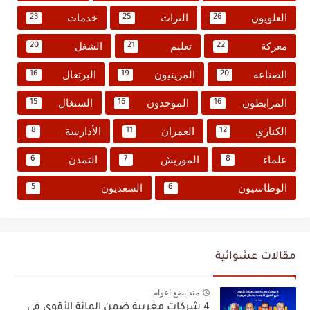
العلويون
التراث
خدمات
23
25
26
معركة
تعليم
الشغل
20
21
22
الصناعة
المرينيون
البرتغال
16
19
20
المرابطون
الموحدون
السنغال
15
16
16
الكناري
العمران
الأدارسة
8
11
12
علماء
الموريش
التمدن
6
7
8
الوطاسيون
السعديون
5
6
مقالات عشوائية
منذ بضع اعوام
4 شركات مغربية ضمن المائة الأقوى في