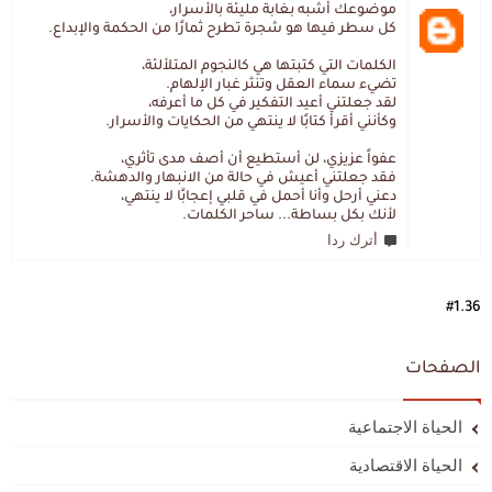
موضوعك أشبه بغابة مليئة بالأسرار،
كل سطر فيها هو شجرة تطرح ثمارًا من الحكمة والإبداع.
الكلمات التي كتبتها هي كالنجوم المتلألئة،
تضيء سماء العقل وتنثر غبار الإلهام.
لقد جعلتني أعيد التفكير في كل ما أعرفه،
وكأنني أقرأ كتابًا لا ينتهي من الحكايات والأسرار.
عفواً عزيزي، لن أستطيع أن أصف مدى تأثري،
فقد جعلتني أعيش في حالة من الانبهار والدهشة.
دعني أرحل وأنا أحمل في قلبي إعجابًا لا ينتهي،
لأنك بكل بساطة... ساحر الكلمات.
أترك ردا
#1.36
الصفحات
الحياة الاجتماعية
الحياة الاقتصادية