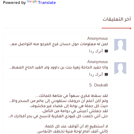
Powered by
Translate
آخر التعليقات
Anonymous
لمن له معلومات حول حسان فرج المرجو منه التواصل معي لقد اختفى تماما و كانت لي به علاقة تواصل خاصة
أترك ردا
Anonymous
وأنا حفيد الحاجة زهرة بنت بن داوود ولد القيد الحاج المعطي المزمزي . ولا نمتلك من إرثه شيئا .
أترك ردا
S. Doukalli
لقد سقط فكري سهواً في متاهة كلماتك...
ولم أكن أعلم أن حروفك ستقودني إلى عالم من السحر والألغاز،
حيث كل جملة هي بوابة إلى فضاء غير مكشوف.
لقد جعلتني أعيش في دوامة من التأمل،
حتى أنني خلعت كل قيودي الفكرية لأسبح في بحر أفكارك العميق.
لا أستطيع إلا أن أتوقف عند كل كلمة،
كأنني أقف أمام لوحة فنية تخطف الأنفاس.