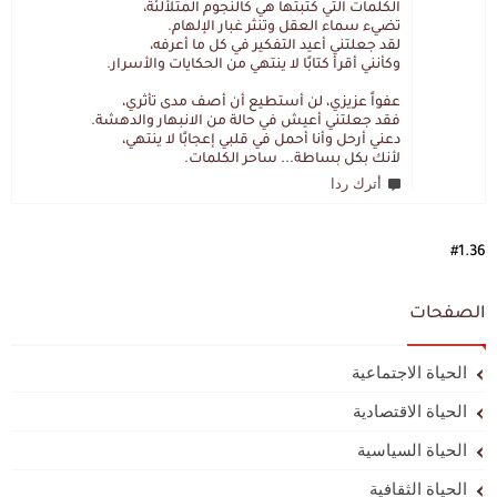
الكلمات التي كتبتها هي كالنجوم المتلألئة،
تضيء سماء العقل وتنثر غبار الإلهام.
لقد جعلتني أعيد التفكير في كل ما أعرفه،
وكأنني أقرأ كتابًا لا ينتهي من الحكايات والأسرار.
عفواً عزيزي، لن أستطيع أن أصف مدى تأثري،
فقد جعلتني أعيش في حالة من الانبهار والدهشة.
دعني أرحل وأنا أحمل في قلبي إعجابًا لا ينتهي،
لأنك بكل بساطة... ساحر الكلمات.
أترك ردا
#1.36
الصفحات
الحياة الاجتماعية
الحياة الاقتصادية
الحياة السياسية
الحياة الثقافية