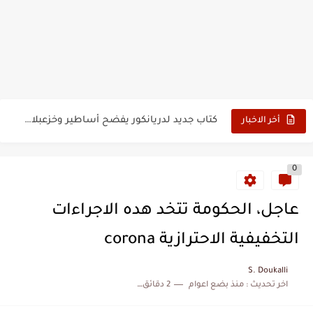
حين أرعب حجاج المغرب جيش نابليون
وهبي: فخور بما قدمه الأسود في كأس العالم.. والإقصاء لن...
هل سيكون جيد حكم نهائي كأس العالم؟
نزهة بدوان.. أسطورة مغربية خلدت اسمها في تاريخ ألعاب القوى
كتاب جديد لدريانكور يفضح أساطير وخزعبلات نظام العسكر ويعيد قراءة...
أخر الاخبار
الحرب الهولندية المغربية (1775-1777)
0
زيارة الحسن الثاني الى الجزائر سنة 1963
علي يعتة: مسيرة وطنية من طنجة إلى قيادة اليسار المغربي
عاجل، الحكومة تتخد هده الاجراءات
بعد خماسية السويد.. تونس تتعاقد مع رونار بمساعدة "لقجع"
التخفيفية الاحترازية corona
المنتخب المغربي يرتقي للمركز السادس عالمياً ويُحكم قبضته على الصدارة...
S. Doukalli
اخر تحديث :
منذ بضع اعوام
2 دقائق للقراءة