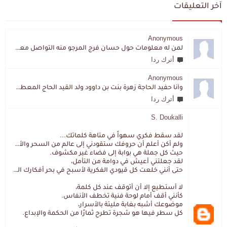
آخر التعليقات
Anonymous
لمن له معلومات حول حسان فرج المرجو منه التواصل معي لقد اختفى تماما و كانت لي به علاقة تواصل خاصة
أترك ردا
Anonymous
وأنا حفيد الحاجة زهرة بنت بن داوود ولد القيد الحاج المعطي المزمزي . ولا نمتلك من إرثه شيئا .
أترك ردا
S. Doukalli
لقد سقط فكري سهواً في متاهة كلماتك...
ولم أكن أعلم أن حروفك ستقودني إلى عالم من السحر والألغاز،
حيث كل جملة هي بوابة إلى فضاء غير مكشوف.
لقد جعلتني أعيش في دوامة من التأمل،
حتى أنني خلعت كل قيودي الفكرية لأسبح في بحر أفكارك العميق.
لا أستطيع إلا أن أتوقف عند كل كلمة،
كأنني أقف أمام لوحة فنية تخطف الأنفاس.
موضوعك أشبه بغابة مليئة بالأسرار،
كل سطر فيها هو شجرة تطرح ثمارًا من الحكمة والإبداع.