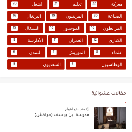
معركة
تعليم
الشغل
20
21
22
الصناعة
المرينيون
البرتغال
16
19
20
المرابطون
الموحدون
السنغال
15
16
16
الكناري
العمران
الأدارسة
8
11
12
علماء
الموريش
التمدن
6
7
8
الوطاسيون
السعديون
5
6
مقالات عشوائية
منذ بضع اعوام
مدرسة ابن يوسف (مراكش)