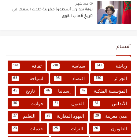
منذ شهر
نزهة بدوان.. أسطورة مغربية خلدت اسمها في
تاريخ ألعاب القوى
أقسام
رياضة
سياسة
ثقافة
141
218
342
الجزائر
اقتصاد
السياحة
63
95
130
المؤسسة الملكية
إسبانيا
تاريخ
45
46
47
الأندلس
الفنون
حوادث
30
31
37
مدن مغربية
اليهود المغاربة
التعليم
27
28
29
العلويون
التراث
خدمات
23
25
26