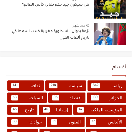
هل سيكون جيد حكم نهائي كأس العالم؟
منذ شهر
نزهة بدوان.. أسطورة مغربية خلدت اسمها في
تاريخ ألعاب القوى
أقسام
رياضة
سياسة
ثقافة
141
218
342
الجزائر
اقتصاد
السياحة
63
95
130
المؤسسة الملكية
إسبانيا
تاريخ
45
46
47
الأندلس
الفنون
حوادث
30
31
37