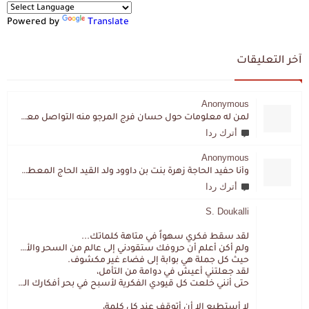
Powered by
Translate
آخر التعليقات
Anonymous
لمن له معلومات حول حسان فرج المرجو منه التواصل معي لقد اختفى تماما و كانت لي به علاقة تواصل خاصة
أترك ردا
Anonymous
وأنا حفيد الحاجة زهرة بنت بن داوود ولد القيد الحاج المعطي المزمزي . ولا نمتلك من إرثه شيئا .
أترك ردا
S. Doukalli
لقد سقط فكري سهواً في متاهة كلماتك...
ولم أكن أعلم أن حروفك ستقودني إلى عالم من السحر والألغاز،
حيث كل جملة هي بوابة إلى فضاء غير مكشوف.
لقد جعلتني أعيش في دوامة من التأمل،
حتى أنني خلعت كل قيودي الفكرية لأسبح في بحر أفكارك العميق.
لا أستطيع إلا أن أتوقف عند كل كلمة،