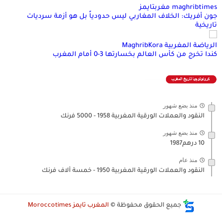
maghribtimes مغربتايمز
جون أفريك: الخلاف المغاربي ليس حدودياً بل هو أزمة سرديات
تاريخية
الرياضة المغربية MaghribKora
كندا تخرج من كأس العالم بخسارتها 3-0 أمام المغرب
منذ بضع شهور
النقود والعملات الورقية المغربية 1958 - 5000 فرنك
منذ بضع شهور
10 درهم1987
منذ عام
النقود والعملات الورقية المغربية 1950 - خمسة ألاف فرنك
جميع الحقوق محفوظة ©
المغرب تايمز Moroccotimes