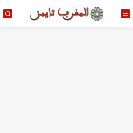
حين أرعب حجاج المغرب جيش نابليون