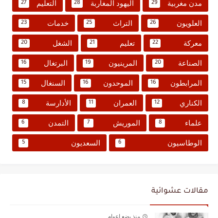
مدن مغربية
اليهود المغاربة
التعليم
27
28
29
العلويون
التراث
خدمات
23
25
26
معركة
تعليم
الشغل
20
21
22
الصناعة
المرينيون
البرتغال
16
19
20
المرابطون
الموحدون
السنغال
15
16
16
الكناري
العمران
الأدارسة
8
11
12
علماء
الموريش
التمدن
6
7
8
الوطاسيون
السعديون
5
6
مقالات عشوائية
منذ بضع اعوام