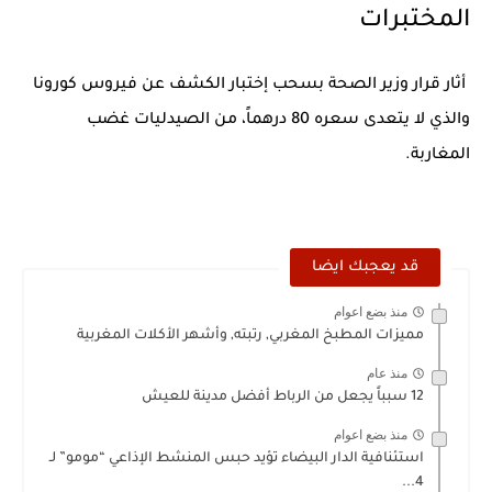
المختبرات
أثار قرار وزير الصحة بسحب إختبار الكشف عن فيروس كورونا
والذي لا يتعدى سعره 80 درهماً، من الصيدليات غضب
المغاربة.
قد يعجبك ايضا
منذ بضع اعوام
مميزات المطبخ المغربي, رتبته, وأشهر الأكلات المغربية
منذ عام
12 سبباً يجعل من الرباط أفضل مدينة للعيش
منذ بضع اعوام
استئنافية الدار البيضاء تؤيد حبس المنشط الإذاعي “مومو” لـ
4...