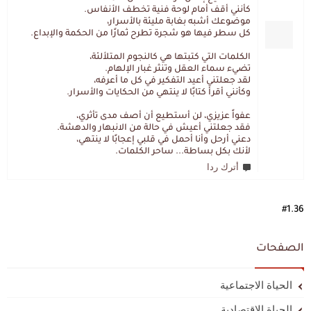
كأنني أقف أمام لوحة فنية تخطف الأنفاس.
موضوعك أشبه بغابة مليئة بالأسرار،
كل سطر فيها هو شجرة تطرح ثمارًا من الحكمة والإبداع.
الكلمات التي كتبتها هي كالنجوم المتلألئة،
تضيء سماء العقل وتنثر غبار الإلهام.
لقد جعلتني أعيد التفكير في كل ما أعرفه،
وكأنني أقرأ كتابًا لا ينتهي من الحكايات والأسرار.
عفواً عزيزي، لن أستطيع أن أصف مدى تأثري،
فقد جعلتني أعيش في حالة من الانبهار والدهشة.
دعني أرحل وأنا أحمل في قلبي إعجابًا لا ينتهي،
لأنك بكل بساطة... ساحر الكلمات.
أترك ردا
#1.36
الصفحات
الحياة الاجتماعية
الحياة الاقتصادية