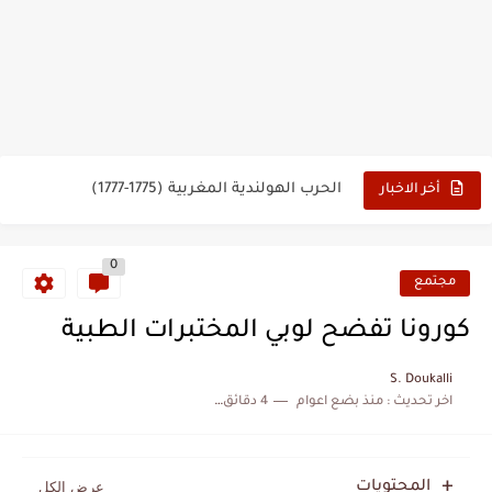
وهبي: فخور بما قدمه الأسود في كأس العالم.. والإقصاء لن...
هل سيكون جيد حكم نهائي كأس العالم؟
نزهة بدوان.. أسطورة مغربية خلدت اسمها في تاريخ ألعاب القوى
كتاب جديد لدريانكور يفضح أساطير وخزعبلات نظام العسكر ويعيد قراءة...
الحرب الهولندية المغربية (1775-1777)
أخر الاخبار
زيارة الحسن الثاني الى الجزائر سنة 1963
0
علي يعتة: مسيرة وطنية من طنجة إلى قيادة اليسار المغربي
مجتمع
بعد خماسية السويد.. تونس تتعاقد مع رونار بمساعدة "لقجع"
كورونا تفضح لوبي المختبرات الطبية
المنتخب المغربي يرتقي للمركز السادس عالمياً ويُحكم قبضته على الصدارة...
S. Doukalli
اخر تحديث :
منذ بضع اعوام
4 دقائق للقراءة
المحتويات