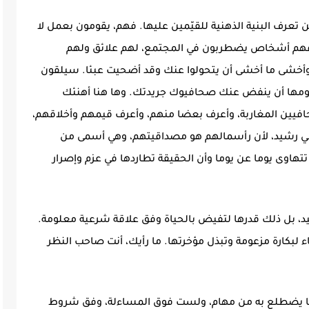
 تعرف البنية الذهنية للقيّمين عليها. فهم، يقومون بعمل لا
ك فهم أشخاص يضطربون في المجتمع، لهم علائق ولهم
وأخشى ما أخشى أن يتحولوا عنك وقد أضحيت عبئا. سيلقون
 يومها أن ينفض عنك صحافيوك جريدتك. وها هنا أهنئك
فيين المغاربة، وأعرف بعضا منهم، وأعرف قيمهم وأخلاقهم،
ي رشيد، لأن رأسمالهم هو مصداقيتهم، وهي أسمى من
تهاوى يوما عن يوما وأن الحقيقة تطاردها في عزم وإصرار
، بل ذلك قدرها لتفيض بالحياة وفق علاقة شرعية معلومة.
لبكارة مزعومة وتبذل مؤخرتها. ما رأيك، أنت صاحب النظر
فيما يضطلع به من مهام، ولست فوق المساءلة، وفق شروط