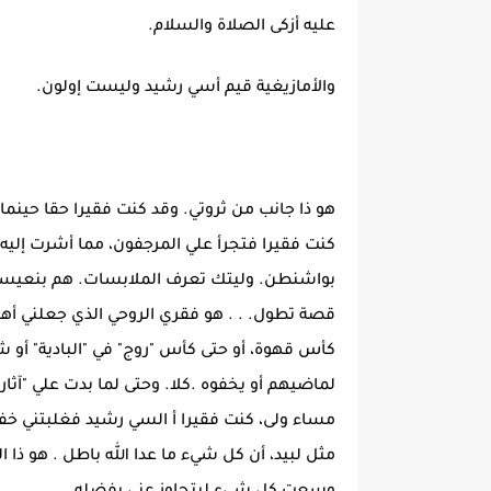
عليه أزكى الصلاة والسلام.
والأمازيغية قيم أسي رشيد وليست إولون.
هو ذا جانب من ثروتي. وقد كنت فقيرا حقا حينما
كنت فقيرا فتجرأ علي المرجفون، مما أشرت إليه
بواشنطن. وليتك تعرف الملابسات. هم بنعيسا
قصة تطول. . . هو فقري الروحي الذي جعلني أهون
كأس قهوة، أو حتى كأس "روج" في "البادية" أو 
لماضيهم أو يخفوه .كلا. وحتى لما بدت علي "آثار 
مساء ولى، كنت فقيرا أ السي رشيد فغلبتني خفا
مثل لبيد، أن كل شيء ما عدا الله باطل . هو ذا 