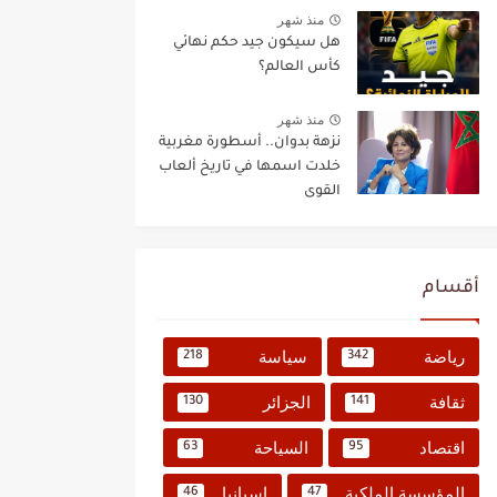
منذ شهر
هل سيكون جيد حكم نهائي
كأس العالم؟
منذ شهر
نزهة بدوان.. أسطورة مغربية
خلدت اسمها في تاريخ ألعاب
القوى
أقسام
رياضة
سياسة
218
342
ثقافة
الجزائر
130
141
اقتصاد
السياحة
63
95
المؤسسة الملكية
إسبانيا
46
47