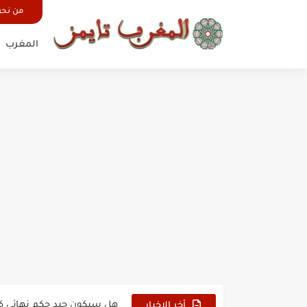
من نح
المغرب
حين أرعب حجاج المغرب جيش
وهبي: فخور بما قدمه الأسود
هل سيكون جيد حكم نهائي ك
أخر الاخبار