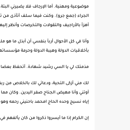
موضوعية ومهنية. أما الإرجاف فلا يضيرني البتة
الجراء (جمع جرو). وكنت فيما سلف أتأذى من ت
أهزأ بالأراجيف والتقولات والتخرصات وأنظر إليها
وأنا في كل الأحوال أربأ بنفسي أن أبذل ما هو 
بأخلاقيات الدولة وهيبة الدولة وحرمة مؤسساتها
مذمتك لي يا السي رشيد شهادة. أتحفظ بعضا م
لك مني أزكى التحية، ودعائي لك بالخلاص من ربق
آوتني وأنا مهيض الجناح صفر اليدين. وكان مما تع
إياه نسيج وحده الحاج امحمد باحنيني رحمه وهو ي
إن الكرام إذا ما أيسروا ذكروا من كان يألفهم 