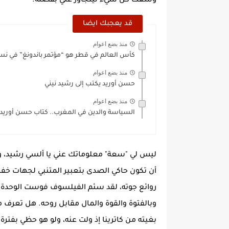
وسعت كل شيء ليتجاوز عني بفضله.
قد يعجبك ايضا
منذ بضع اعوام
كأس العالم في قطر هو “مؤتمر باندونغ” في نسخ
منذ بضع اعوام
حسن أوريد يكتب إلى رشيد نيني
منذ بضع اعوام
السياسة والدين في المغرب.. كتاب حسن أوريد
ليس لي "سعة" معلوماتك عني يا ألسي رشيد، وما
أن تكون حاكي الصدى بتعبير المتنبي لجهات خفي
روائع جوته، لقد سئم الفيلسوف فوست الوحدة و
وبالفتوة والقوة والمال مقابل روحه. هل تعرف 
بغيته من كاترينا إذ ولت عنه، ولو هو حظي بفتر