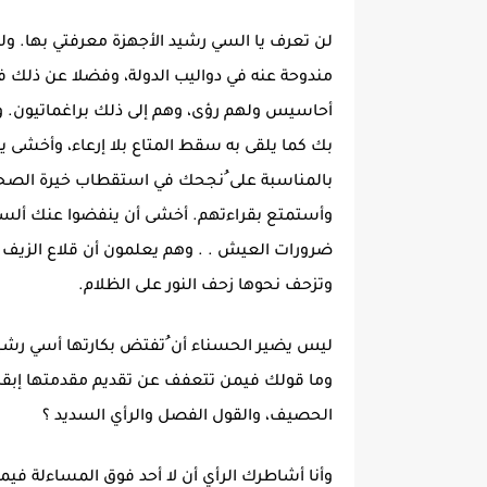
لن تعرف يا السي رشيد الأجهزة معرفتي بها. ولن
مندوحة عنه في دواليب الدولة، وفضلا عن ذل
أحاسيس ولهم رؤى، وهم إلى ذلك براغماتيون. 
بك كما يلقى به سقط المتاع بلا إرعاء، وأخشى
بالمناسبة على ُنجحك في استقطاب خيرة الصحا
وأستمتع بقراءتهم. أخشى أن ينفضوا عنك ألس
ضرورات العيش . . وهم يعلمون أن قلاع الزيف ت
وتزحف نحوها زحف النور على الظلام.
ليس يضير الحسناء أن ُتفتض بكارتها أسي رشيد
وما قولك فيمن تتعفف عن تقديم مقدمتها إبقاء 
الحصيف، والقول الفصل والرأي السديد ؟
وأنا أشاطرك الرأي أن لا أحد فوق المساءلة 