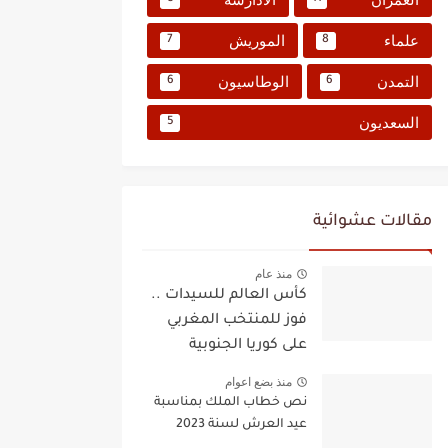
علماء
الموريش
7
8
التمدن
الوطاسيون
6
6
السعديون
5
مقالات عشوائية
منذ عام
كأس العالم للسيدات ..
فوز للمنتخب المغربي
على كوريا الجنوبية
منذ بضع اعوام
نص خطاب الملك بمناسبة
عيد العرش لسنة 2023