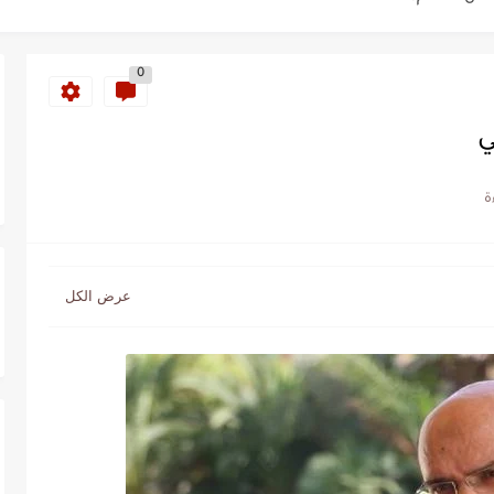
ة خلدت اسمها في تاريخ ألعاب القوى
0
ساطير وخزعبلات نظام العسكر ويعيد قراءة...
ي
سنة 1963
طنجة إلى قيادة اليسار المغربي
تتعاقد مع رونار بمساعدة "لقجع"
كز السادس عالمياً ويُحكم قبضته على الصدارة...