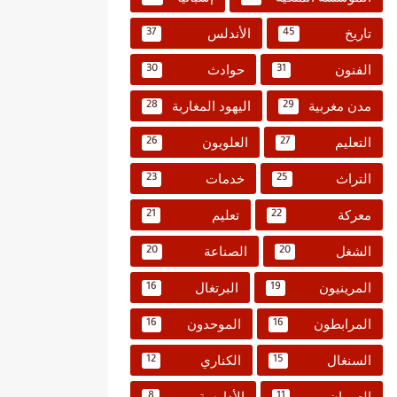
تاريخ
الأندلس
37
45
الفنون
حوادث
30
31
مدن مغربية
اليهود المغاربة
28
29
التعليم
العلويون
26
27
التراث
خدمات
23
25
معركة
تعليم
21
22
الشغل
الصناعة
20
20
المرينيون
البرتغال
16
19
المرابطون
الموحدون
16
16
السنغال
الكناري
12
15
العمران
الأدارسة
8
11