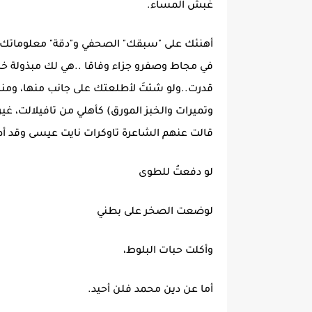
غبش المساء.
أهنئك على "سبقك" الصحفي و"دقة" معلوماتك حو
في مجاط وصفرو جزاء وفاقا ..هي لك مبذولة خال
قدرت..ولو شئتَ لأطلعتك على جانب منها، ومنه
وتميرات والخبز المورق) كأهلي من تافيلالت، غير آب
قالت عنهم الشاعرة تاوكرات نايت عيسى وقد أط
لو دفعتُ للطوى
لوضعت الصخر على بطني
وأكلت حبات البلوط،
أما عن دين محمد فلن أحيد.