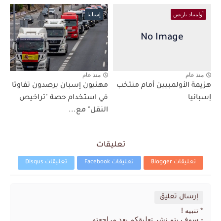
أولمبياد باريس
إسبانيا
منذ عام
منذ عام
هزيمة الأولمبيين أمام منتخب
مهنيون إسبان يرصدون تفاوتا
إسبانيا
في استخدام حصة "تراخيص
النقل" مع...
تعليقات
تعليقات Blogger
تعليقات Facebook
تعليقات Disqus
إرسال تعليق
* تنبيه !
- سوف يتم نشر تعليقكم بعد مراجعته