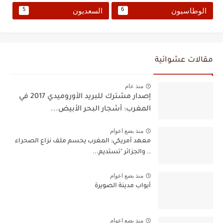
الوطاسيون
السعديون
5
6
مقالات عشوائية
منذ عام
إصدار مشترك للبريد الأوروميدي 2017 في
المغرب: أشجار البحر الأبيض...
منذ بضع اعوام
معهد أمريكي: المغرب يحسم ملف نزاع الصحراء
.. والجزائر "تستديم...
منذ بضع اعوام
أبواب مدينة الصويرة
منذ بضع اعوام