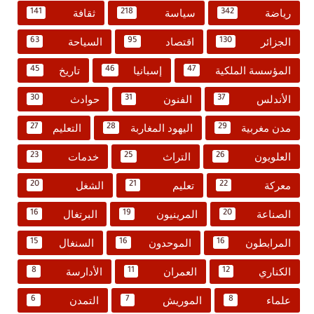
رياضة
سياسة
ثقافة
141
218
342
الجزائر
اقتصاد
السياحة
63
95
130
المؤسسة الملكية
إسبانيا
تاريخ
45
46
47
الأندلس
الفنون
حوادث
30
31
37
مدن مغربية
اليهود المغاربة
التعليم
27
28
29
العلويون
التراث
خدمات
23
25
26
معركة
تعليم
الشغل
20
21
22
الصناعة
المرينيون
البرتغال
16
19
20
المرابطون
الموحدون
السنغال
15
16
16
الكناري
العمران
الأدارسة
8
11
12
علماء
الموريش
التمدن
6
7
8