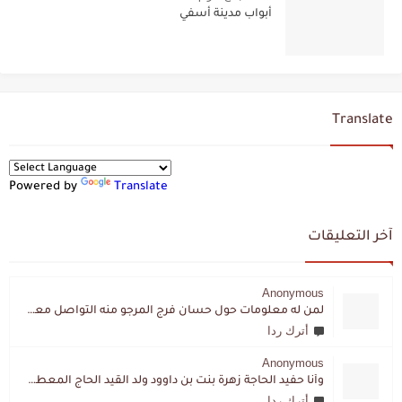
أبواب مدينة أسفي
Translate
Powered by
Translate
آخر التعليقات
Anonymous
لمن له معلومات حول حسان فرج المرجو منه التواصل معي لقد اختفى تماما و كانت لي به علاقة تواصل خاصة
أترك ردا
Anonymous
وأنا حفيد الحاجة زهرة بنت بن داوود ولد القيد الحاج المعطي المزمزي . ولا نمتلك من إرثه شيئا .
أترك ردا