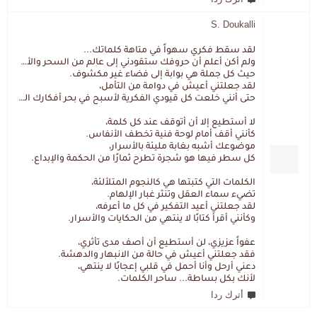
S. Doukalli
لقد سقط فكري سهواً في متاهة كلماتك...
ولم أكن أعلم أن حروفك ستقودني إلى عالم من السحر والألغاز،
حيث كل جملة هي بوابة إلى فضاء غير مكشوف.
لقد جعلتني أعيش في دوامة من التأمل،
حتى أنني خلعت كل قيودي الفكرية لأسبح في بحر أفكارك العميق.
لا أستطيع إلا أن أتوقف عند كل كلمة،
كأنني أقف أمام لوحة فنية تخطف الأنفاس.
موضوعك أشبه بغابة مليئة بالأسرار،
كل سطر فيها هو شجرة تطرح ثمارًا من الحكمة والإبداع.
الكلمات التي كتبتها هي كالنجوم المتلألئة،
تضيء سماء العقل وتنثر غبار الإلهام.
لقد جعلتني أعيد التفكير في كل ما أعرفه،
وكأنني أقرأ كتابًا لا ينتهي من الحكايات والأسرار.
عفواً عزيزي، لن أستطيع أن أصف مدى تأثري،
فقد جعلتني أعيش في حالة من الانبهار والدهشة.
دعني أرحل وأنا أحمل في قلبي إعجابًا لا ينتهي،
لأنك بكل بساطة... ساحر الكلمات.
أترك ردا