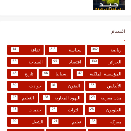
أقسام
رياضة
سياسة
ثقافة
141
218
342
الجزائر
اقتصاد
السياحة
63
95
130
المؤسسة الملكية
إسبانيا
تاريخ
45
46
47
الأندلس
الفنون
حوادث
30
31
37
مدن مغربية
اليهود المغاربة
التعليم
27
28
29
العلويون
التراث
خدمات
23
25
26
معركة
تعليم
الشغل
20
21
22