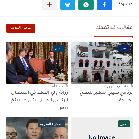
مقالات قد تهمك
عرض المزيد
الصين
الصين
منذ بضع شهور
منذ عام
برنامج صيني شهير للطبخ
رزانة ولي العهد في استقبال
بطنجة
الرئيس الصيني شي جينبينغ
تبهر...
الصين
الصحراء المغربية