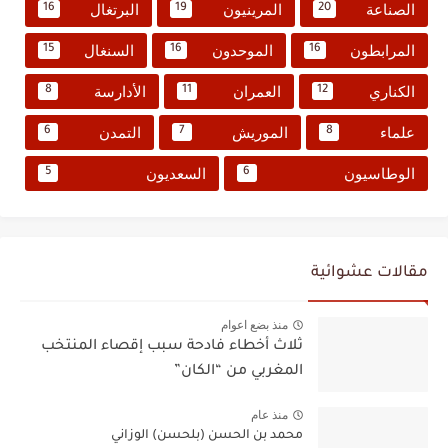
الصناعة
المرينيون
البرتغال
16
19
20
المرابطون
الموحدون
السنغال
15
16
16
الكناري
العمران
الأدارسة
8
11
12
علماء
الموريش
التمدن
6
7
8
الوطاسيون
السعديون
5
6
مقالات عشوائية
منذ بضع اعوام
ثلاث أخطاء فادحة سبب إقصاء المنتخب
المغربي من “الكان”
منذ عام
محمد بن الحسن (بلحسن) الوزاني