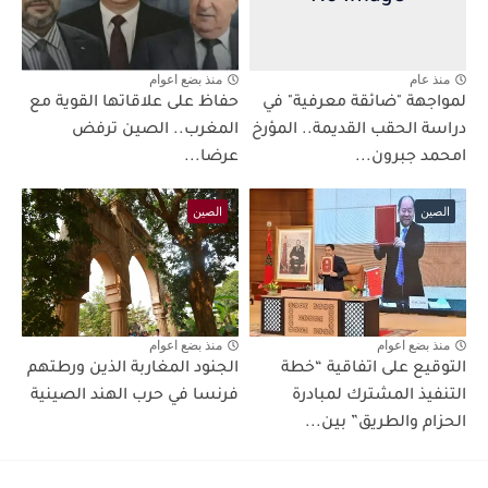
منذ عام
منذ بضع اعوام
لمواجهة "ضائقة معرفية" في
حفاظ على علاقاتها القوية مع
دراسة الحقب القديمة.. المؤرخ
المغرب.. الصين ترفض
امحمد جبرون...
عرضا...
الصين
الصين
منذ بضع اعوام
منذ بضع اعوام
التوقيع على اتفاقية “خطة
الجنود المغاربة الذين ورطتهم
التنفيذ المشترك لمبادرة
فرنسا في حرب الهند الصينية
الحزام والطريق” بين...