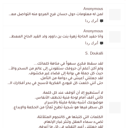
Anonymous
لمن له معلومات حول حسان فرج المرجو منه التواصل معي لقد اختفى تماما و كانت لي به علاقة تواصل خاصة
أترك ردا
Anonymous
وأنا حفيد الحاجة زهرة بنت بن داوود ولد القيد الحاج المعطي المزمزي . ولا نمتلك من إرثه شيئا .
أترك ردا
S. Doukalli
لقد سقط فكري سهواً في متاهة كلماتك...
ولم أكن أعلم أن حروفك ستقودني إلى عالم من السحر والألغاز،
حيث كل جملة هي بوابة إلى فضاء غير مكشوف.
لقد جعلتني أعيش في دوامة من التأمل،
حتى أنني خلعت كل قيودي الفكرية لأسبح في بحر أفكارك العميق.
لا أستطيع إلا أن أتوقف عند كل كلمة،
كأنني أقف أمام لوحة فنية تخطف الأنفاس.
موضوعك أشبه بغابة مليئة بالأسرار،
كل سطر فيها هو شجرة تطرح ثمارًا من الحكمة والإبداع.
الكلمات التي كتبتها هي كالنجوم المتلألئة،
تضيء سماء العقل وتنثر غبار الإلهام.
لقد جعلتني أعيد التفكير في كل ما أعرفه،