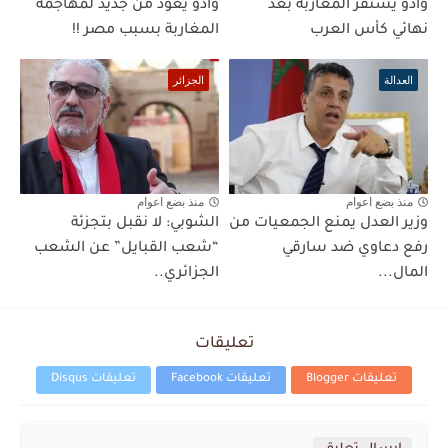
وادو يستفز المغاربة بعد
وادو يعود من جديد لمهاجمة
نهائي كأس العرب
المغاربة بسبب مصر !!
العدالة
الجزائر
منذ بضع اعوام
منذ بضع اعوام
وزير العدل يمنع الجمعيات من
الشوبي: لا نقبل بتجزئة
رفع دعاوي ضد سارقي
“شعب القبايل” عن الشعب
المال...
الجزائري..
تعليقات
تعليقات Blogger
تعليقات Facebook
تعليقات Disqus