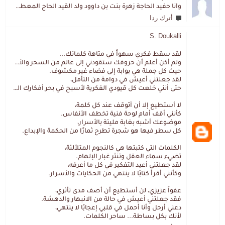
وأنا حفيد الحاجة زهرة بنت بن داوود ولد القيد الحاج المعطي المزمزي . ولا نمتلك من إرثه شيئا .
أترك ردا
S. Doukalli
لقد سقط فكري سهواً في متاهة كلماتك...
ولم أكن أعلم أن حروفك ستقودني إلى عالم من السحر والألغاز،
حيث كل جملة هي بوابة إلى فضاء غير مكشوف.
لقد جعلتني أعيش في دوامة من التأمل،
حتى أنني خلعت كل قيودي الفكرية لأسبح في بحر أفكارك العميق.
لا أستطيع إلا أن أتوقف عند كل كلمة،
كأنني أقف أمام لوحة فنية تخطف الأنفاس.
موضوعك أشبه بغابة مليئة بالأسرار،
كل سطر فيها هو شجرة تطرح ثمارًا من الحكمة والإبداع.
الكلمات التي كتبتها هي كالنجوم المتلألئة،
تضيء سماء العقل وتنثر غبار الإلهام.
لقد جعلتني أعيد التفكير في كل ما أعرفه،
وكأنني أقرأ كتابًا لا ينتهي من الحكايات والأسرار.
عفواً عزيزي، لن أستطيع أن أصف مدى تأثري،
فقد جعلتني أعيش في حالة من الانبهار والدهشة.
دعني أرحل وأنا أحمل في قلبي إعجابًا لا ينتهي،
لأنك بكل بساطة... ساحر الكلمات.