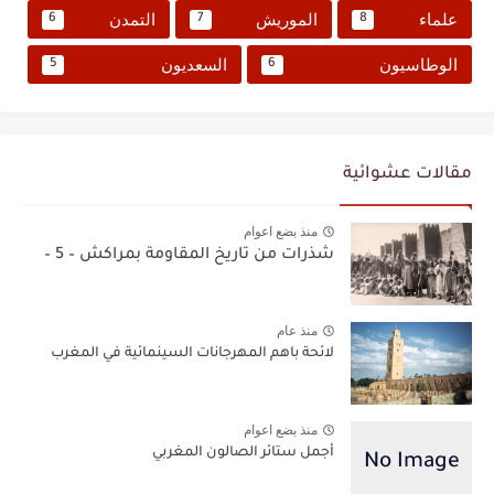
علماء
الموريش
التمدن
6
7
8
الوطاسيون
السعديون
5
6
مقالات عشوائية
منذ بضع اعوام
شذرات من تاريخ المقاومة بمراكش – 5 –
منذ عام
لائحة باهم المهرجانات السينمائية في المغرب
منذ بضع اعوام
أجمل ستائر الصالون المغربي