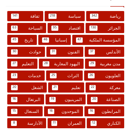
رياضة
سياسة
ثقافة
141
218
342
الجزائر
اقتصاد
السياحة
63
95
130
المؤسسة الملكية
إسبانيا
تاريخ
45
46
47
الأندلس
الفنون
حوادث
30
31
37
مدن مغربية
اليهود المغاربة
التعليم
27
28
29
العلويون
التراث
خدمات
23
25
26
معركة
تعليم
الشغل
20
21
22
الصناعة
المرينيون
البرتغال
16
19
20
المرابطون
الموحدون
السنغال
15
16
16
الكناري
العمران
الأدارسة
8
11
12