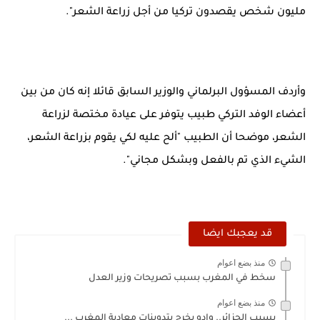
مليون شخص يقصدون تركيا من أجل زراعة الشعر".
وأردف المسؤول البرلماني والوزير السابق قائلا إنه كان من بين
أعضاء الوفد التركي طبيب يتوفر على عيادة مختصة لزراعة
الشعر، موضحا أن الطبيب "ألح عليه لكي يقوم بزراعة الشعر،
الشيء الذي تم بالفعل وبشكل مجاني".
قد يعجبك ايضا
منذ بضع اعوام
سخط في المغرب بسبب تصريحات وزير العدل
منذ بضع اعوام
بسبب الجزائر.. وادو يخرج بتدوينات معادية المغرب ...