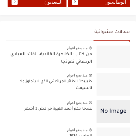
الوطاسيون
السعديون
5
6
مقالات عشوائية
منذ بضع اعوام
من كتاب: الظاهرة القائدية، القائد العيادي
الرحماني نموذجا
منذ بضع اعوام
طبيبط" الطائر المراكشي الذي لا يتجاوز واد
تانسيفت
منذ بضع اعوام
عندما حكم أحمد الهيبة مراكش 3 أشهر
منذ بضع اعوام