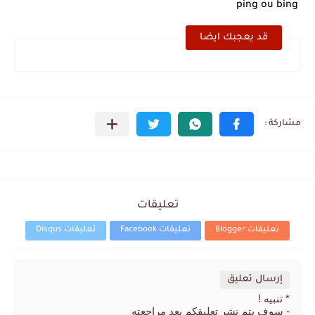
بعد خماسية السويد.. تونس تتعاقد مع رونار بمساعدة "لقجع"
ping ou bing
قد يعجبك ايضا
تعليقات
تعليقات Blogger
تعليقات Facebook
تعليقات Disqus
إرسال تعليق
* تنبيه !
- سوف يتم نشر تعليقكم بعد مراجعته