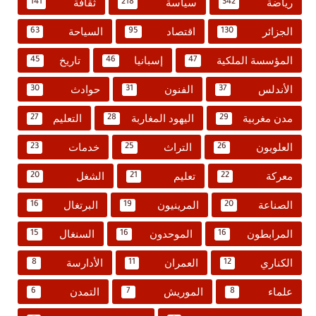
رياضة
سياسة
ثقافة
141
218
342
الجزائر
اقتصاد
السياحة
63
95
130
المؤسسة الملكية
إسبانيا
تاريخ
45
46
47
الأندلس
الفنون
حوادث
30
31
37
مدن مغربية
اليهود المغاربة
التعليم
27
28
29
العلويون
التراث
خدمات
23
25
26
معركة
تعليم
الشغل
20
21
22
الصناعة
المرينيون
البرتغال
16
19
20
المرابطون
الموحدون
السنغال
15
16
16
الكناري
العمران
الأدارسة
8
11
12
علماء
الموريش
التمدن
6
7
8