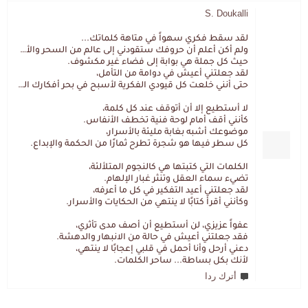
S. Doukalli
لقد سقط فكري سهواً في متاهة كلماتك...
ولم أكن أعلم أن حروفك ستقودني إلى عالم من السحر والألغاز،
حيث كل جملة هي بوابة إلى فضاء غير مكشوف.
لقد جعلتني أعيش في دوامة من التأمل،
حتى أنني خلعت كل قيودي الفكرية لأسبح في بحر أفكارك العميق.
لا أستطيع إلا أن أتوقف عند كل كلمة،
كأنني أقف أمام لوحة فنية تخطف الأنفاس.
موضوعك أشبه بغابة مليئة بالأسرار،
كل سطر فيها هو شجرة تطرح ثمارًا من الحكمة والإبداع.
الكلمات التي كتبتها هي كالنجوم المتلألئة،
تضيء سماء العقل وتنثر غبار الإلهام.
لقد جعلتني أعيد التفكير في كل ما أعرفه،
وكأنني أقرأ كتابًا لا ينتهي من الحكايات والأسرار.
عفواً عزيزي، لن أستطيع أن أصف مدى تأثري،
فقد جعلتني أعيش في حالة من الانبهار والدهشة.
دعني أرحل وأنا أحمل في قلبي إعجابًا لا ينتهي،
لأنك بكل بساطة... ساحر الكلمات.
أترك ردا