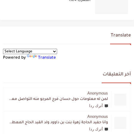
المغرب 1924
Translate
Powered by
Translate
آخر التعليقات
Anonymous
لمن له معلومات حول حسان فرج المرجو منه التواصل معي لقد اختفى تماما و كانت لي به علاقة تواصل خاصة
أترك ردا
Anonymous
وأنا حفيد الحاجة زهرة بنت بن داوود ولد القيد الحاج المعطي المزمزي . ولا نمتلك من إرثه شيئا .
أترك ردا