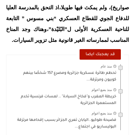
صواريخ)، ولم يمكث فيها طويلا،اذ التحق بالمدرسة العليا
للدفاع الجوي للقطاع العسكري “بني مسوس ” التابعة
للناحية العسكرية الأولى ل”البُليْدة”،وهناك وجد المناخ
المناسب لممارساته الغير قانونية مثل تزوير السيارات.
قد يعجبك ايضا
منذ عام
تحطم طائرة عسكرية جزائرية ومصرع 157 شخصًا بينهم
كوبيون ومرتزقة...
منذ بضع اعوام
خريطة المغرب و"فخاخ السيادة" .. لمسات فرنسية تخدم
المستعمرة الجزائرية
منذ بضع اعوام
فضيحة طوكيو..اليابان تعري الجزائر بسبب إقحامها مرتزقة
البوليساريو في اجتماع...