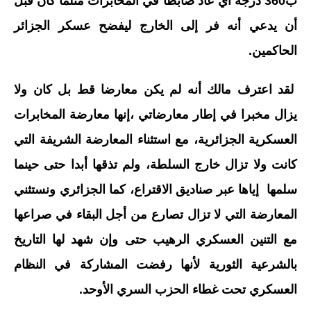
ب360 درجة أي عاد ضابطا في المخابرات مثلما كان قبل
أن يدعي أنه فر إلى الخارج ليفضح عسكر الجزائر
الحاكمين.
لقد اعترف مالك أنه لم يكن معارضا قط بل كان ولا
يزال مخبرا في إطار معارضاتي ،إنها معارضة المخابرات
العسكرية الجزائرية، مع استثناء المعارضة الشريفة التي
كانت ولا تزال خارج السلطة، ولم تذقها أبدا حتى حينما
سلمها إياها عبر صناديق الاقتراع، كما الجزائري ونستثني
المعارضة التي لا تزال تصارع من أجل البقاء في صراعها
مع التنين العسكري الرهيب حتى وإن شهد لها التاريخ
بالشرعية الثورية لأنها رفضت المشاركة في النظام
العسكري تحت غطاء الحزب السري الأوحد.