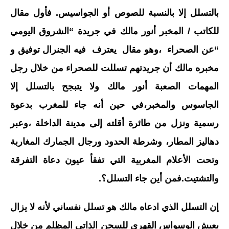
بالتسلل إلا بالنسبة للصوص أو الجواسيس. فأول مقال
للكاتب / المخبر أنور مالك في جريدة “الشروق اليومي
“عن الصحراء ،وهو مقال يعترف فيه الجنرال توفيق و
مخبره مالك أن جريدتهم تسللت للصحراء من خلال رجل
المهمات الصعبة أنور مالك ولا يتبجح بالتسلل إلا
الجاسوس والمخبر،في حين أنه جاء للمغرب بدعوة
رسمية ونزل من طائرة أقلته إلى مدينة الداخلة ،وعبر
دهاليز المطار، وشرطة الحدود ورجال الجمارك المغاربة
وتحت الأعلام المغربية التي تفقأ عيون دعاة التفرقة
والتشتيت.فمن أين جاء التسلل؟.
إن التسلل الذي ادعاه مالك هو تسلل نفساني لأنه لا يزال
يعيش الوسواس القهري للسجن الذاتي المظلم من خلال