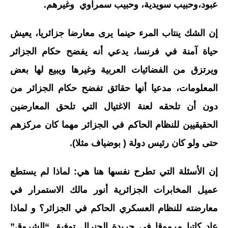
عبود،وحبيب سويدية، وحبيب سمراوي وغيرهم.
إن الشك ينتاب المرء حينما يرى معارضا جزائريا، يعيش
حياة آمنة في فرنسا، يدعي أنه يفضح حكام الجزائر
ويرتزق من الفضائيات العربية وغيرها ويبيع لها بعض
المعلومات، مدعيا أنها حقائق تفضح حكام الجزائر من
دون أن تلحقه لعنة الاغتيال التي تلحق المعارضين
الحقيقيين للنظام الحاكم في الجزائر مهما كان مركزهم
حتى ولو كان رئيس دولة ( بوضياف مثلا).
إن الأسئلة التي تطرح نفسها هنا هي: لماذا لم يستطع
عميل المخابرات الجزائرية أنور مالك الاستمرار في
معارضته للنظام العسكري الحاكم في الجزائر؟ و لماذا
عاد كاتبا مرموقا في جريدة الجنرال توفيق “الشروق”