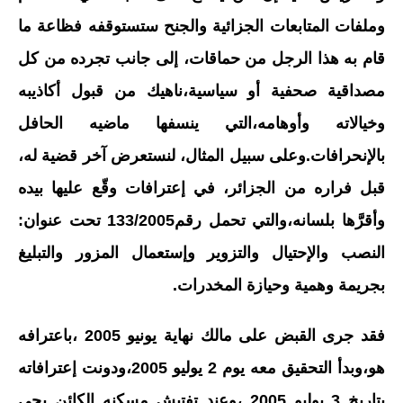
وملفات المتابعات الجزائية والجنح ستستوقفه فظاعة ما
قام به هذا الرجل من حماقات، إلى جانب تجرده من كل
مصداقية صحفية أو سياسية،ناهيك من قبول أكاذيبه
وخيالاته وأوهامه،التي ينسفها ماضيه الحافل
بالإنحرافات.وعلى سبيل المثال، لنستعرض آخر قضية له،
قبل فراره من الجزائر، في إعترافات وقّع عليها بيده
وأقرَّها بلسانه،والتي تحمل رقم133/2005 تحت عنوان:
النصب والإحتيال والتزوير وإستعمال المزور والتبليغ
بجريمة وهمية وحيازة المخدرات.
فقد جرى القبض على مالك نهاية يونيو 2005 ،باعترافه
هو،وبدأ التحقيق معه يوم 2 يوليو 2005،ودونت إعترافاته
بتاريخ 3 يوليو 2005 ،وعند تفتيش مسكنه الكائن بحي