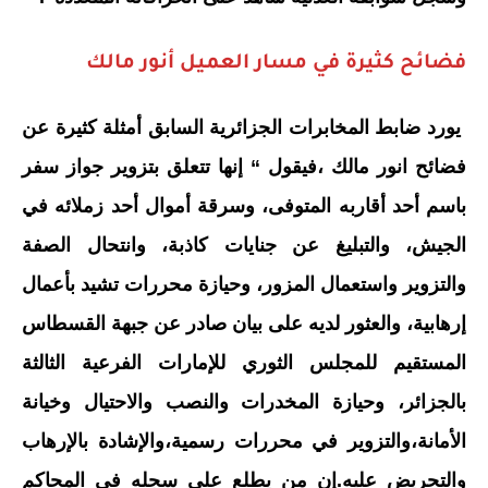
فضائح كثيرة في مسار العميل أنور مالك
يورد ضابط المخابرات الجزائرية السابق أمثلة كثيرة عن
فضائح انور مالك ،فيقول “ إنها تتعلق بتزوير جواز سفر
باسم أحد أقاربه المتوفى، وسرقة أموال أحد زملائه في
الجيش، والتبليغ عن جنايات كاذبة، وانتحال الصفة
والتزوير واستعمال المزور، وحيازة محررات تشيد بأعمال
إرهابية، والعثور لديه على بيان صادر عن جبهة القسطاس
المستقيم للمجلس الثوري للإمارات الفرعية الثالثة
بالجزائر، وحيازة المخدرات والنصب والاحتيال وخيانة
الأمانة،والتزوير في محررات رسمية،والإشادة بالإرهاب
والتحريض عليه.إن من يطلع على سجله في المحاكم