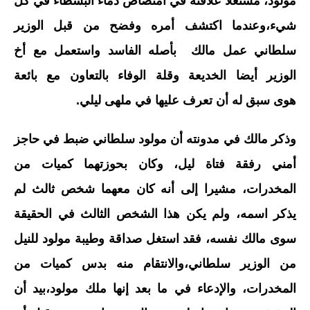
مولود، مستغلا علاقته في امتصاص دماء البسطاء في كل
شيء،وعندما اكتشف أمره وفضح من قبل الوزير
سلطاني عمل مالك بأصله الفاسد واستعمل مع أخ
الوزير أيضا الخديعة وقلة الوفاء بالتعاون مع بائعة
هوى سبق له أن تعرف عليها في ملهى ليلي.
وذكر مالك في مدونته أن مولود سلطاني ضبط في حاجز
أمني رفقة فتاة ليل، وكان بحوزتهما كميات من
المخدرات، مشيرا إلى أنه كان معهما شخص ثالث لم
يذكر اسمه، ولم يكن هذا الشخص الثالث في الحقيقة
سوى مالك نفسه، فقد استغل صداقة وطيبة مولود للنيل
من الوزير سلطاني،والانتقام منه بدس كميات من
المخدرات، والإدعاء في ما بعد إنها ملك مولود،بيد أن