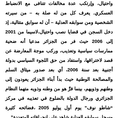
واحتيال، وإرتكب عدة مخالفات تتنافى مع الانضباط
العسكري. يعرف كل من له صلة به – من سيرته
الشخصية ومن سوابقه العدلية – أن له سوابق متتالية، إذ
دخل السجن في قضايا نصب واحتيال،لاسيما من 2001
إلى 2006 حيث فر من الجزائر مدعيا أنه ضحية
ممارسات سياسية وتعذيب، وركب موجة المعارضة عن
قصد لاختراقها، واستفاد من حق اللجوء السياسي بدولة
أجنبية بعد سنة 2006، أي بعد صدور ميثاق السلم
والمصالحة الوطنية حيث بدأ أبناء الجزائر يعودون إلى
وطنهم وذويهم، بينما فرَّ هو من وطنه وذويه متهما النظام
الجزائري ورجال الدولة بالضلوع في تعذيبه في مركز
“شاطو نوف” يوم أول يوليو 2005 ،فضائحه كثيرة
وسجل سوابقه العدلية شاهد على انحرافاته المتعددة”.