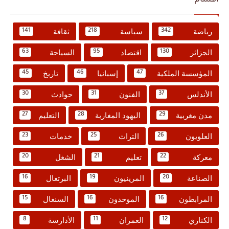
أقسام
رياضة
سياسة
ثقافة
141
218
342
الجزائر
اقتصاد
السياحة
63
95
130
المؤسسة الملكية
إسبانيا
تاريخ
45
46
47
الأندلس
الفنون
حوادث
30
31
37
مدن مغربية
اليهود المغاربة
التعليم
27
28
29
العلويون
التراث
خدمات
23
25
26
معركة
تعليم
الشغل
20
21
22
الصناعة
المرينيون
البرتغال
16
19
20
المرابطون
الموحدون
السنغال
15
16
16
الكناري
العمران
الأدارسة
8
11
12