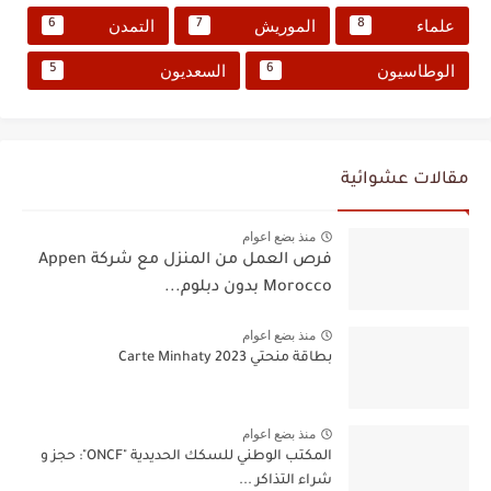
علماء
الموريش
التمدن
6
7
8
الوطاسيون
السعديون
5
6
مقالات عشوائية
منذ بضع اعوام
فرص العمل من المنزل مع شركة Appen
Morocco بدون دبلوم...
منذ بضع اعوام
بطاقة منحتي Carte Minhaty 2023
منذ بضع اعوام
المكتب الوطني للسكك الحديدية "ONCF": حجز و
شراء التذاكر ...