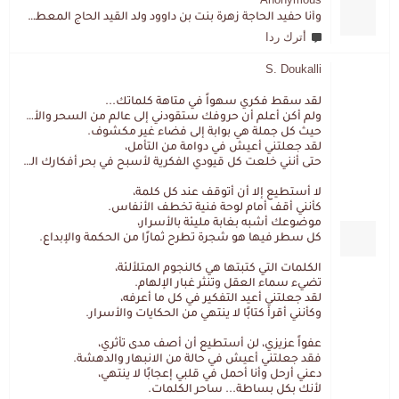
وأنا حفيد الحاجة زهرة بنت بن داوود ولد القيد الحاج المعطي المزمزي . ولا نمتلك من إرثه شيئا .
أترك ردا
S. Doukalli
لقد سقط فكري سهواً في متاهة كلماتك...
ولم أكن أعلم أن حروفك ستقودني إلى عالم من السحر والألغاز،
حيث كل جملة هي بوابة إلى فضاء غير مكشوف.
لقد جعلتني أعيش في دوامة من التأمل،
حتى أنني خلعت كل قيودي الفكرية لأسبح في بحر أفكارك العميق.
لا أستطيع إلا أن أتوقف عند كل كلمة،
كأنني أقف أمام لوحة فنية تخطف الأنفاس.
موضوعك أشبه بغابة مليئة بالأسرار،
كل سطر فيها هو شجرة تطرح ثمارًا من الحكمة والإبداع.
الكلمات التي كتبتها هي كالنجوم المتلألئة،
تضيء سماء العقل وتنثر غبار الإلهام.
لقد جعلتني أعيد التفكير في كل ما أعرفه،
وكأنني أقرأ كتابًا لا ينتهي من الحكايات والأسرار.
عفواً عزيزي، لن أستطيع أن أصف مدى تأثري،
فقد جعلتني أعيش في حالة من الانبهار والدهشة.
دعني أرحل وأنا أحمل في قلبي إعجابًا لا ينتهي،
لأنك بكل بساطة... ساحر الكلمات.