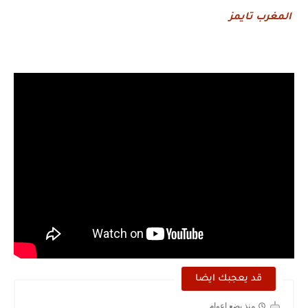
المغرب تايمز
قد يعجبك ايضا
منذ بضع اعوام