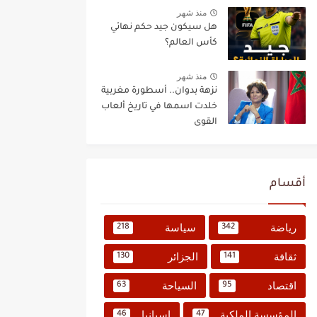
منذ شهر
هل سيكون جيد حكم نهائي
كأس العالم؟
منذ شهر
نزهة بدوان.. أسطورة مغربية
خلدت اسمها في تاريخ ألعاب
القوى
أقسام
رياضة
سياسة
218
342
ثقافة
الجزائر
130
141
اقتصاد
السياحة
63
95
المؤسسة الملكية
إسبانيا
46
47