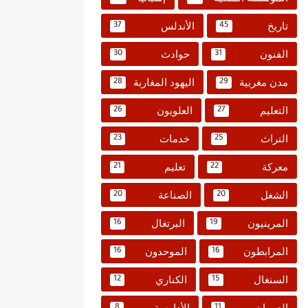
تاريخ
الأندلس
37
45
الفنون
حوادث
30
31
مدن مغربية
اليهود المغاربة
28
29
التعليم
العلويون
26
27
التراث
خدمات
23
25
معركة
تعليم
21
22
الشغل
الصناعة
20
20
المرينيون
البرتغال
16
19
المرابطون
الموحدون
16
16
السنغال
الكناري
12
15
العمران
الأدارسة
8
11