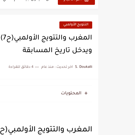
نزهة بدوان.. أسطورة مغربي
كتاب جديد لدريانكور يفضح أ
التتويج الأولمبي
الحرب الهولندية المغربية (1775-1777)
زيارة الحسن الثاني الى الجزائر 
ويدخل تاريخ المسابقة
علي يعتة: مسيرة وطنية من 
بعد خماسية السويد.. تونس 
S. Doukalli
اخر تحديث :
منذ عام
4 دقائق للقراءة
المنتخب المغربي يرتقي للمر
المحتويات