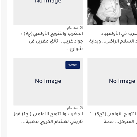
منذ عام
رب في الأولمبياد
المغرب والتتويج الأولمبي(ح9) :
 عبد السلام الراضي.. وبداية
جواد غريب.. تألق مغربي في
شوارع...
www
منذ عام
المغرب والتتويج الأولمبي(2ح3) : "
المغرب والتتويج الأولمبي ( ح1) فوز
ل المتوكل.. قصة
تاريخي لهشام الكروج بذهبية...