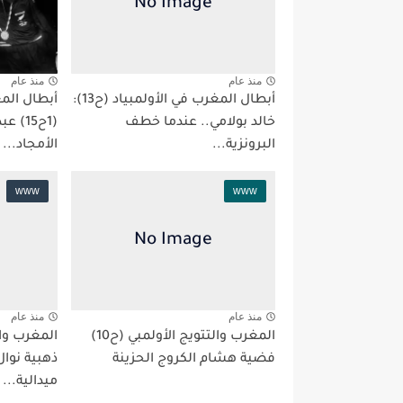
منذ عام
منذ عام
أبطال المغرب في الأولمبياد (ح13):
أبطال المغ
خالد بولامي.. عندما خطف
(1ح15)
البرونزية...
الأمجاد...
www
www
منذ عام
منذ عام
المغرب والتتويج الأولمبي (ح10)
فضية هشام الكروج الحزينة
ذهبية نوا
ميدالية...