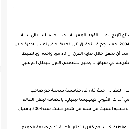
اع تاريخ ألعاب القوى المغربية، بعد إنجازه السريالي سنة
2004خلال دورة الألعاب الأولمبية الصيفية آثينا 2004، حيث نجح في تحقيق ثاني ذهبية له في نفس الدورة خلال
سباق 5000 متر، ليكون بذلك رقما غير مسبوق، منذ أن تحقق خلال بداية القرن ال 20 مرة واحدة، وبالضبط
2004، رغم المنافسة الشرسة في سباق لا يعتبر التخصص الأول للبطل الأولمبي
لنسبة للبطل المغربي، حيث كان في منافسة شرسة مع صاحب
 آنذاك الاثيوبي كينينيسا بيكيلي، بالإضافة لبطل العالم
مسية السبت من سنة من شهر غشت سنة2004 بامتياز.
انطلق كالسهم خلال الأمتار الأخيرة، أمام صدمة الجميع،