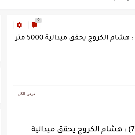
ة خلدت اسمها في تاريخ ألعاب القوى
ساطير وخزعبلات نظام العسكر ويعيد قراءة...
0
المغرب والتتويج الأولمبي(ح7) : هشام الكروج يحقق ميدالية 5000 متر
سنة 1963
طنجة إلى قيادة اليسار المغربي
تتعاقد مع رونار بمساعدة "لقجع"
كز السادس عالمياً ويُحكم قبضته على الصدارة...
المغرب والتتويج الأولمبي(ح7) : هشام الكروج يحقق ميدالية