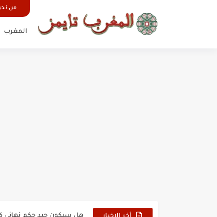
من نح
المغرب
حين أرعب حجاج المغرب جيش
وهبي: فخور بما قدمه الأسود
هل سيكون جيد حكم نهائي ك
أخر الاخبار