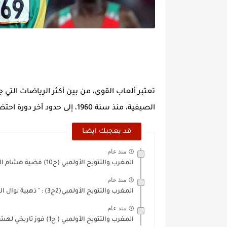
تعتبر ألعاب القوى، من بين أكثر الرياضات التي 
الصيفية، منذ سنة 1960، إلى حدود آخر دورة احتضنتها العاصمة اليابانية طوكيو صيف العام 2020.
قد يعجبك ايضا
منذ عام
المغرب والتتويج الأولمبي (ح10) فضية هشام الكروج الحزينة
منذ عام
المغرب والتتويج الأولمبي(2ح3) : " ذهبية نوال المتوكل.. قصة ميدالية...
منذ عام
المغرب والتتويج الأولمبي ( ح1) فوز تاريخي لهشام الكروج بذهبية...