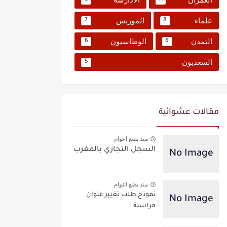
علماء
الموريش
7
8
التمدن
الوطاسيون
6
6
السعديون
5
مقالات عشوائية
منذ بضع اعوام
السجل التجاري بالمغرب
منذ بضع اعوام
نموذج طلب تغيير عنوان
مراسلة