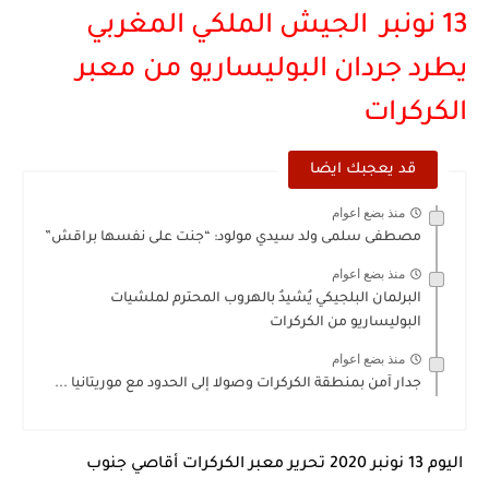
13 نونبر الجيش الملكي المغربي
يطرد جردان البوليساريو من معبر
الكركرات
قد يعجبك ايضا
منذ بضع اعوام
مصطفى سلمى ولد سيدي مولود: “جنت على نفسها براقش”
منذ بضع اعوام
البرلمان البلجيكي يُشيدُ بالهروب المحترم لملشيات
البوليساريو من الكركرات
منذ بضع اعوام
جدار آمن بمنطقة الكركرات وصولا إلى الحدود مع موريتانيا ...
اليوم 13 نونبر 2020 تحرير معبر الكركرات أقاصي جنوب