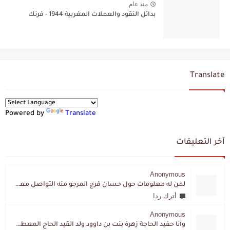
منذ عام
بدائل النقود والعملات المغربية 1944 - فرنك
Translate
Powered by
Translate
آخر التعليقات
Anonymous
لمن له معلومات حول حسان فرج المرجو منه التواصل معي لقد اختفى تماما و كانت لي به علاقة تواصل خاصة
أترك ردا
Anonymous
وأنا حفيد الحاجة زهرة بنت بن داوود ولد القيد الحاج المعطي المزمزي . ولا نمتلك من إرثه شيئا .