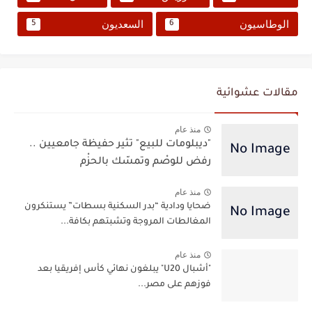
الوطاسيون
السعديون
5
6
مقالات عشوائية
منذ عام
"ديبلومات للبيع" تثير حفيظة جامعيين ..
رفض للوصْم وتمسّك بالحزْم
منذ عام
ضحايا ودادية “بدر السكنية بسطات” يستنكرون
المغالطات المروجة وتشبتهم بكافة...
منذ عام
"أشبال U20" يبلغون نهائي كأس إفريقيا بعد
فوزهم على مصر...