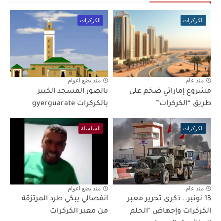
الكركرات
الكركرات
منذ عام
منذ بضع اعوام
مشروع إماراتي ضخم على
بالصور المسجد الكبير
طريق “الكركرات”
بالكركرات gyerguarate
الكركرات
السلسلة
منذ عام
منذ بضع اعوام
13 نونبر.. ذكرى تحرير معبر
انفصالي يبكي طرد المرتزقة
الكركرات وإجهاض "الحلم
من معبر الكركرات