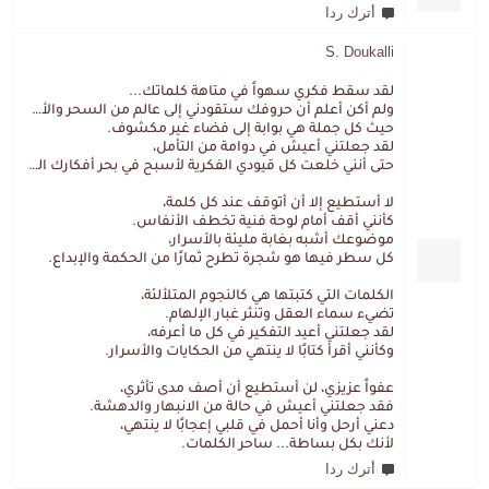
أترك ردا
S. Doukalli
لقد سقط فكري سهواً في متاهة كلماتك...
ولم أكن أعلم أن حروفك ستقودني إلى عالم من السحر والألغاز،
حيث كل جملة هي بوابة إلى فضاء غير مكشوف.
لقد جعلتني أعيش في دوامة من التأمل،
حتى أنني خلعت كل قيودي الفكرية لأسبح في بحر أفكارك العميق.
لا أستطيع إلا أن أتوقف عند كل كلمة،
كأنني أقف أمام لوحة فنية تخطف الأنفاس.
موضوعك أشبه بغابة مليئة بالأسرار،
كل سطر فيها هو شجرة تطرح ثمارًا من الحكمة والإبداع.
الكلمات التي كتبتها هي كالنجوم المتلألئة،
تضيء سماء العقل وتنثر غبار الإلهام.
لقد جعلتني أعيد التفكير في كل ما أعرفه،
وكأنني أقرأ كتابًا لا ينتهي من الحكايات والأسرار.
عفواً عزيزي، لن أستطيع أن أصف مدى تأثري،
فقد جعلتني أعيش في حالة من الانبهار والدهشة.
دعني أرحل وأنا أحمل في قلبي إعجابًا لا ينتهي،
لأنك بكل بساطة... ساحر الكلمات.
أترك ردا