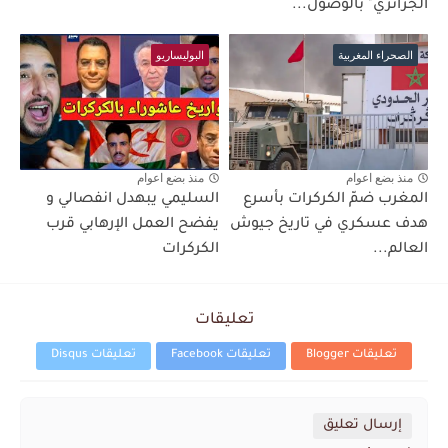
الجزائري" بالوصول...
الصحراء المغربية
البوليساريو
منذ بضع اعوام
منذ بضع اعوام
المغرب ضمّ الكركرات بأسرع
السليمي يبهدل انفصالي و
هدف عسكري في تاريخ جيوش
يفضح العمل الإرهابي قرب
العالم...
الكركرات
تعليقات
تعليقات Blogger
تعليقات Facebook
تعليقات Disqus
إرسال تعليق