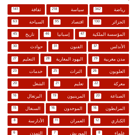
رياضة
سياسة
ثقافة
141
218
342
الجزائر
اقتصاد
السياحة
63
95
130
المؤسسة الملكية
إسبانيا
تاريخ
45
46
47
الأندلس
الفنون
حوادث
30
31
37
مدن مغربية
اليهود المغاربة
التعليم
27
28
29
العلويون
التراث
خدمات
23
25
26
معركة
تعليم
الشغل
20
21
22
الصناعة
المرينيون
البرتغال
16
19
20
المرابطون
الموحدون
السنغال
15
16
16
الكناري
العمران
الأدارسة
8
11
12
علماء
الموريش
التمدن
6
7
8