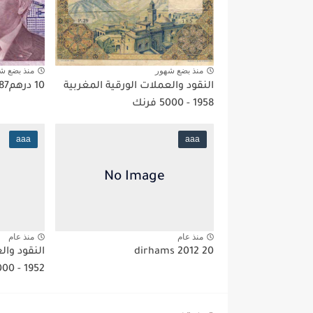
منذ بضع شهور
منذ بضع ش
النقود والعملات الورقية المغربية
10 درهم1987
1958 - 5000 فرنك
aaa
aaa
منذ عام
منذ عام
20 dirhams 2012
النقود وال
1952 - 1000 francs...