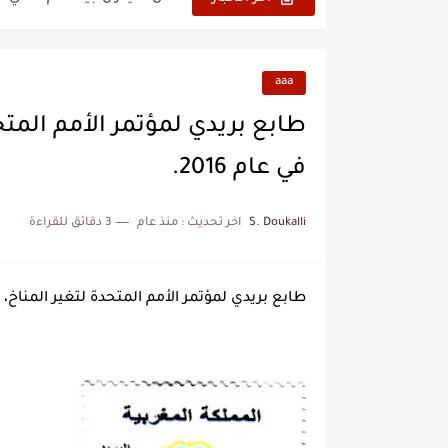
نزهة بدوان.. أسطورة مغربي
كتاب جديد لدريانكور يفضح أ
aaa
الحرب الهولندية المغربية (1775-1777)
طابع بريدي لمؤتمر الأمم المت
زيارة الحسن الثاني الى الجزائر 
في عام 2016.
علي يعتة: مسيرة وطنية من 
S. Doukalli
اخر تحديث :
منذ عام
3 دقائق للقراءة
بعد خماسية السويد.. تونس 
المنتخب المغربي يرتقي للمر
طابع بريدي لمؤتمر الأمم المتحدة لتغير المناخ، ا