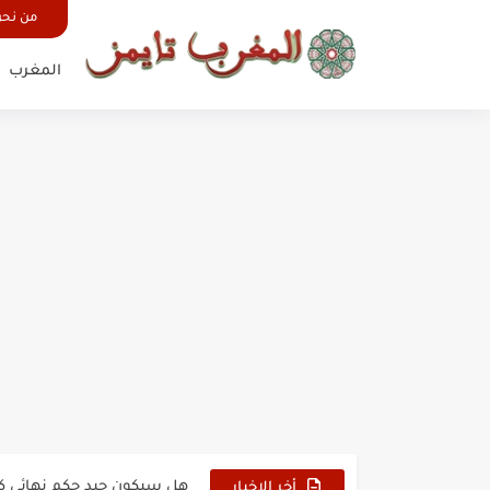
من نح
المغرب
حين أرعب حجاج المغرب جيش
وهبي: فخور بما قدمه الأسود
هل سيكون جيد حكم نهائي ك
أخر الاخبار