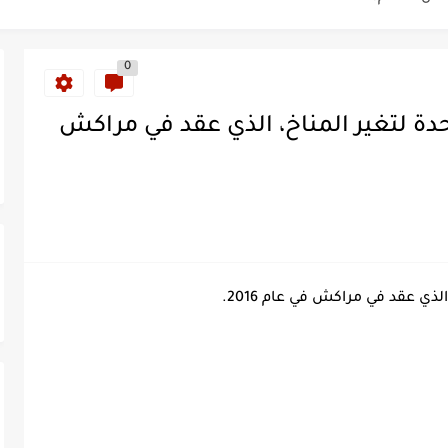
ة خلدت اسمها في تاريخ ألعاب القوى
0
ساطير وخزعبلات نظام العسكر ويعيد قراءة...
حدة لتغير المناخ، الذي عقد في مراكش
سنة 1963
طنجة إلى قيادة اليسار المغربي
تتعاقد مع رونار بمساعدة "لقجع"
كز السادس عالمياً ويُحكم قبضته على الصدارة...
لذي عقد في مراكش في عام 2016.