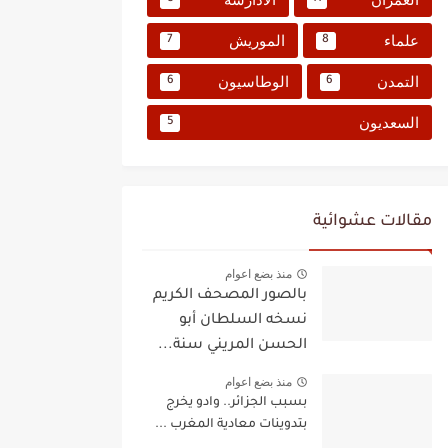
علماء
الموريش
7
8
التمدن
الوطاسيون
6
6
السعديون
5
مقالات عشوائية
منذ بضع اعوام
بالصور المصحف الكريم
نسخه السلطان أبو
الحسن المريني سنة...
منذ بضع اعوام
بسبب الجزائر.. وادو يخرج
بتدوينات معادية المغرب ...