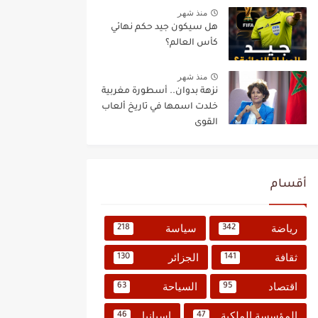
منذ شهر
هل سيكون جيد حكم نهائي
كأس العالم؟
منذ شهر
نزهة بدوان.. أسطورة مغربية
خلدت اسمها في تاريخ ألعاب
القوى
أقسام
رياضة
سياسة
218
342
ثقافة
الجزائر
130
141
اقتصاد
السياحة
63
95
المؤسسة الملكية
إسبانيا
46
47