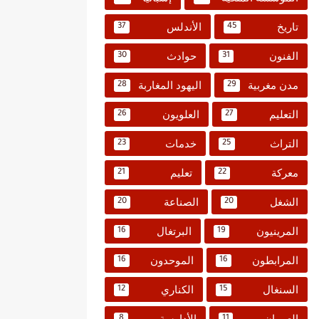
تاريخ
الأندلس
37
45
الفنون
حوادث
30
31
مدن مغربية
اليهود المغاربة
28
29
التعليم
العلويون
26
27
التراث
خدمات
23
25
معركة
تعليم
21
22
الشغل
الصناعة
20
20
المرينيون
البرتغال
16
19
المرابطون
الموحدون
16
16
السنغال
الكناري
12
15
العمران
الأدارسة
8
11