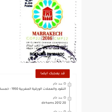
قد يعجبك ايضا
منذ عام
النقود والعملات الورقية المغربية 1950 - خمسة ألاف فرنك
منذ عام
20 dirhams 2012
منذ عام