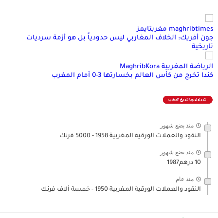
maghribtimes مغربتايمز
جون أفريك: الخلاف المغاربي ليس حدودياً بل هو أزمة سرديات
تاريخية
الرياضة المغربية MaghribKora
كندا تخرج من كأس العالم بخسارتها 3-0 أمام المغرب
منذ بضع شهور
النقود والعملات الورقية المغربية 1958 - 5000 فرنك
منذ بضع شهور
10 درهم1987
منذ عام
النقود والعملات الورقية المغربية 1950 - خمسة ألاف فرنك