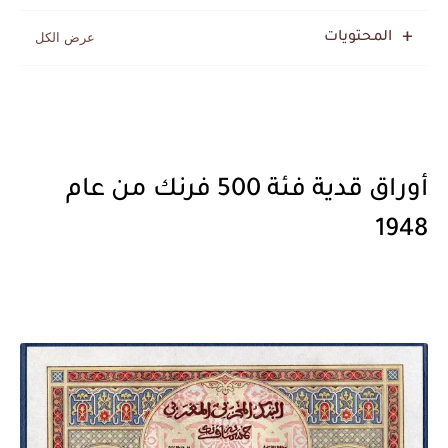
بعد خماسية السويد.. تونس تتعاقد مع رونار بمساعدة "لقجع"
المحتويات
أوراق قدية فئة 500 فرنك من عام
1948