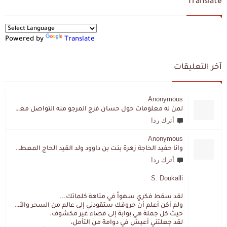
Translate
Powered by
Translate
آخر التعليقات
Anonymous
لمن له معلومات حول حسان فرج المرجو منه التواصل معي لقد اختفى تماما و كانت لي به علاقة تواصل خاصة
أترك ردا
Anonymous
وأنا حفيد الحاجة زهرة بنت بن داوود ولد القيد الحاج المعطي المزمزي . ولا نمتلك من إرثه شيئا .
أترك ردا
S. Doukalli
لقد سقط فكري سهواً في متاهة كلماتك...
ولم أكن أعلم أن حروفك ستقودني إلى عالم من السحر والألغاز،
حيث كل جملة هي بوابة إلى فضاء غير مكشوف.
لقد جعلتني أعيش في دوامة من التأمل،