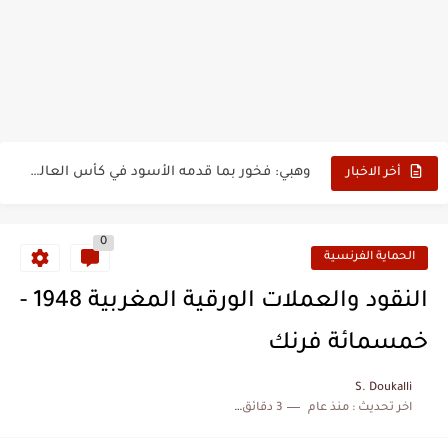
بدون عنوان: اقتحام سبتة المحتلة يكشف الوجه الآخر للهجرة غير...
حين أرعب حجاج المغرب جيش نابليون
وهبي: فخور بما قدمه الأسود في كأس العالم.. والإقصاء لن...
أخر الاخبار
هل سيكون جيد حكم نهائي كأس العالم؟
0
نزهة بدوان.. أسطورة مغربية خلدت اسمها في تاريخ ألعاب القوى
الحماية الفرنسية
كتاب جديد لدريانكور يفضح أساطير وخزعبلات نظام العسكر ويعيد قراءة...
النقود والعملات الورقية المغربية 1948 -
الحرب الهولندية المغربية (1775-1777)
خمسمائة فرنك
زيارة الحسن الثاني الى الجزائر سنة 1963
S. Doukalli
اخر تحديث :
منذ عام
3 دقائق للقراءة
علي يعتة: مسيرة وطنية من طنجة إلى قيادة اليسار المغربي