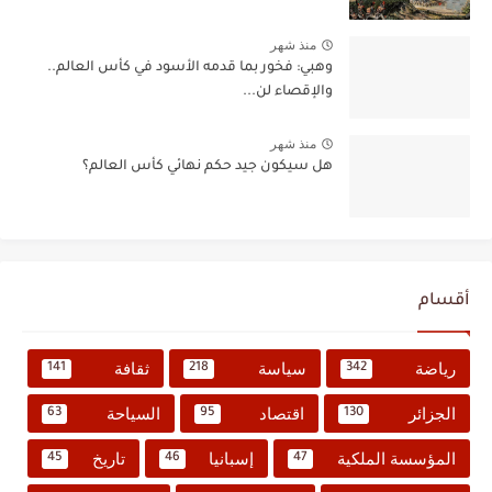
منذ شهر
وهبي: فخور بما قدمه الأسود في كأس العالم..
والإقصاء لن...
منذ شهر
هل سيكون جيد حكم نهائي كأس العالم؟
أقسام
رياضة
سياسة
ثقافة
141
218
342
الجزائر
اقتصاد
السياحة
63
95
130
المؤسسة الملكية
إسبانيا
تاريخ
45
46
47