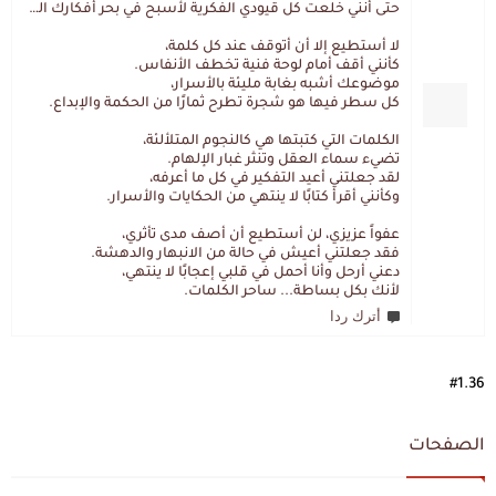
حتى أنني خلعت كل قيودي الفكرية لأسبح في بحر أفكارك العميق.
لا أستطيع إلا أن أتوقف عند كل كلمة،
كأنني أقف أمام لوحة فنية تخطف الأنفاس.
موضوعك أشبه بغابة مليئة بالأسرار،
كل سطر فيها هو شجرة تطرح ثمارًا من الحكمة والإبداع.
الكلمات التي كتبتها هي كالنجوم المتلألئة،
تضيء سماء العقل وتنثر غبار الإلهام.
لقد جعلتني أعيد التفكير في كل ما أعرفه،
وكأنني أقرأ كتابًا لا ينتهي من الحكايات والأسرار.
عفواً عزيزي، لن أستطيع أن أصف مدى تأثري،
فقد جعلتني أعيش في حالة من الانبهار والدهشة.
دعني أرحل وأنا أحمل في قلبي إعجابًا لا ينتهي،
لأنك بكل بساطة... ساحر الكلمات.
أترك ردا
#1.36
الصفحات