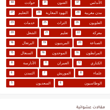
الأندلس
الفنون
حوادث
30
31
37
مدن مغربية
اليهود المغاربة
التعليم
27
28
29
العلويون
التراث
خدمات
23
25
26
معركة
تعليم
الشغل
20
21
22
الصناعة
المرينيون
البرتغال
16
19
20
المرابطون
الموحدون
السنغال
15
16
16
الكناري
العمران
الأدارسة
8
11
12
علماء
الموريش
التمدن
6
7
8
الوطاسيون
السعديون
5
6
مقالات عشوائية