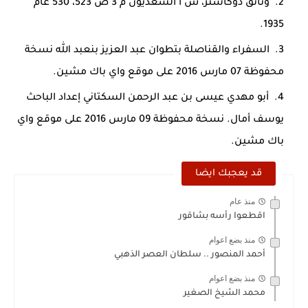
وثائق دوكاستر، س أ السعديون م 3 ص 523، 530 عام
1935.
السفراء والقناصلة بتطوان عبد العزيز بنعبد الله نسخة
محفوظة 07 مارس 2016 على موقع واي باك مشين.
أبو مهدي عيسى بن عبد الرحمن السكتاني إعداد الباحث
يوسف أمال. نسخة محفوظة 09 مارس 2016 على موقع واي
باك مشين.
قد يعجبك ايضا
منذ عام
اقطعوا رأسه بشاقور
منذ بضع اعوام
أحمد المنصور .. سلطان العصر الذهبي
منذ بضع اعوام
محمد الشيخ الصغير