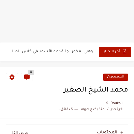
بدون عنوان: اقتحام سبتة المحتلة يكشف الوجه الآخر للهجرة غير...
حين أرعب حجاج المغرب جيش نابليون
وهبي: فخور بما قدمه الأسود في كأس العالم.. والإقصاء لن...
أخر الاخبار
هل سيكون جيد حكم نهائي كأس العالم؟
نزهة بدوان.. أسطورة مغربية خلدت اسمها في تاريخ ألعاب القوى
0
السعديون
كتاب جديد لدريانكور يفضح أساطير وخزعبلات نظام العسكر ويعيد قراءة...
محمد الشيخ الصغير
الحرب الهولندية المغربية (1775-1777)
S. Doukalli
زيارة الحسن الثاني الى الجزائر سنة 1963
اخر تحديث :
منذ بضع اعوام
5 دقائق للقراءة
علي يعتة: مسيرة وطنية من طنجة إلى قيادة اليسار المغربي
بعد خماسية السويد.. تونس تتعاقد مع رونار بمساعدة "لقجع"
المحتويات