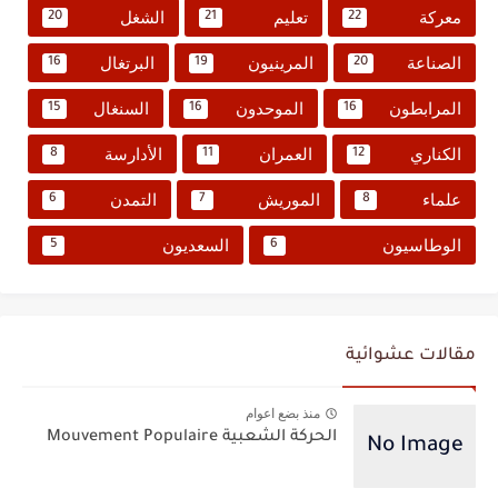
معركة
تعليم
الشغل
20
21
22
الصناعة
المرينيون
البرتغال
16
19
20
المرابطون
الموحدون
السنغال
15
16
16
الكناري
العمران
الأدارسة
8
11
12
علماء
الموريش
التمدن
6
7
8
الوطاسيون
السعديون
5
6
مقالات عشوائية
منذ بضع اعوام
الحركة الشعبية Mouvement Populaire