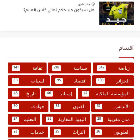
منذ شهر
هل سيكون جيد حكم نهائي كأس العالم؟
أقسام
رياضة
سياسة
ثقافة
141
218
342
الجزائر
اقتصاد
السياحة
63
95
130
المؤسسة الملكية
إسبانيا
تاريخ
45
46
47
الأندلس
الفنون
حوادث
30
31
37
مدن مغربية
اليهود المغاربة
التعليم
27
28
29
العلويون
التراث
خدمات
23
25
26