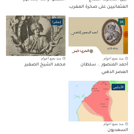
العثمانيين على صخرة المغرب
1K
إنجلترا
منذ بضع اعوام
منذ بضع اعوام
أحمد المنصور .. سلطان
محمد الشيخ الصغير
العصر الذهبي
الأندلس
منذ بضع اعوام
السعديون