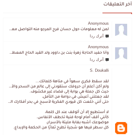
آخر التعليقات
Anonymous
لمن له معلومات حول حسان فرج المرجو منه التواصل معي لقد اختفى تماما و كانت لي به علاقة تواصل خاصة
أترك ردا
Anonymous
وأنا حفيد الحاجة زهرة بنت بن داوود ولد القيد الحاج المعطي المزمزي . ولا نمتلك من إرثه شيئا .
أترك ردا
S. Doukalli
لقد سقط فكري سهواً في متاهة كلماتك...
ولم أكن أعلم أن حروفك ستقودني إلى عالم من السحر والألغاز،
حيث كل جملة هي بوابة إلى فضاء غير مكشوف.
لقد جعلتني أعيش في دوامة من التأمل،
حتى أنني خلعت كل قيودي الفكرية لأسبح في بحر أفكارك العميق.
لا أستطيع إلا أن أتوقف عند كل كلمة،
كأنني أقف أمام لوحة فنية تخطف الأنفاس.
موضوعك أشبه بغابة مليئة بالأسرار،
كل سطر فيها هو شجرة تطرح ثمارًا من الحكمة والإبداع.