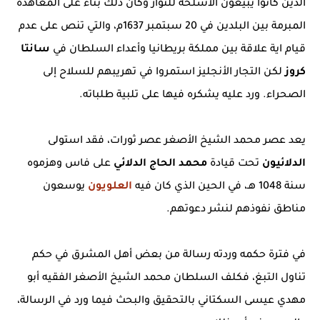
الذين كانوا يبيعون الأسلحة للثوار وكان ذلك بناء على المعاهدة
المبرمة بين البلدين في 20 سبتمبر 1637م، والتي تنص على عدم
قيام اية علاقة بين مملكة بريطانيا وأعداء السلطان في
سانتا
كروز
لكن التجار الأنجليز استمروا في تهريبهم للسلاح إلى
الصحراء. ورد عليه يشكره فيها على تلبية طلباته.
يعد عصر محمد الشيخ الأصغر عصر ثورات، فقد استولى
الدلائيون
تحت قيادة
محمد الحاج الدلائي
على فاس وهزموه
سنة 1048 هـ، في الحين الذي كان فيه
العلويون
يوسعون
مناطق نفوذهم لنشر دعوتهم.
في فترة حكمه وردته رسالة من بعض أهل المشرق في حكم
تناول التبغ، فكلف السلطان محمد الشيخ الأصغر الفقيه أبو
مهدي عيسى السكتاني بالتحقيق والبحث فيما ورد في الرسالة،