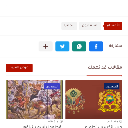
الأقسام
السعديون
إنجلترا
مقالات قد تهمك
عرض المزيد
السعديون
السعديون
منذ عام
منذ عام
حين انكسرت أطماع
اقطعوا رأسه بشاقور