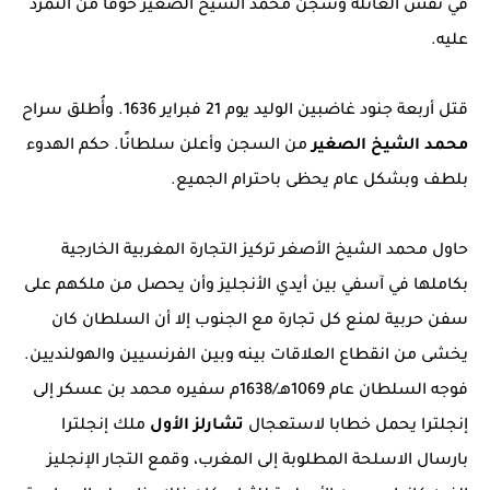
في نفس العائلة وسجن محمد الشيخ الصغير خوفا من التمرد
عليه.
قتل أربعة جنود غاضبين الوليد يوم 21 فبراير 1636. وأُطلق سراح
محمد الشيخ الصغير
من السجن وأعلن سلطانًا. حكم الهدوء
بلطف وبشكل عام يحظى باحترام الجميع.
حاول محمد الشيخ الأصغر تركيز التجارة المغربية الخارجية
بكاملها في آسفي بين أيدي الأنجليز وأن يحصل من ملكهم على
سفن حربية لمنع كل تجارة مع الجنوب إلا أن السلطان كان
يخشى من انقطاع العلاقات بينه وبين الفرنسيين والهولنديين.
فوجه السلطان عام 1069هـ/1638م سفيره محمد بن عسكر إلى
إنجلترا يحمل خطابا لاستعجال
تشارلز الأول
ملك إنجلترا
بارسال الاسلحة المطلوبة إلى المغرب، وقمع التجار الإنجليز