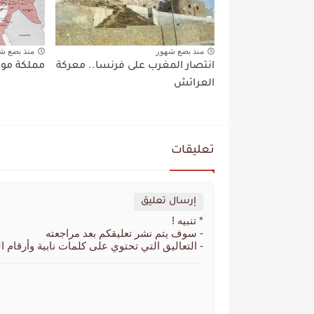
منذ بضع شهور
منذ بضع ش
انتصار المغرب على فرنسا.. معركة
مملكة موريطنية 
العرائش
تعليقات
إرسال تعليق
* تنبيه !
- سوف يتم نشر تعليقكم بعد مراجعته
- التعاليق التي تحتوي على كلمات نابية وأرقام ا