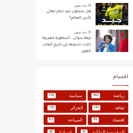
منذ شهر
هل سيكون جيد حكم نهائي
كأس العالم؟
منذ شهر
نزهة بدوان.. أسطورة مغربية
خلدت اسمها في تاريخ ألعاب
القوى
أقسام
رياضة
سياسة
218
342
ثقافة
الجزائر
130
141
اقتصاد
السياحة
63
95
المؤسسة الملكية
إسبانيا
46
47