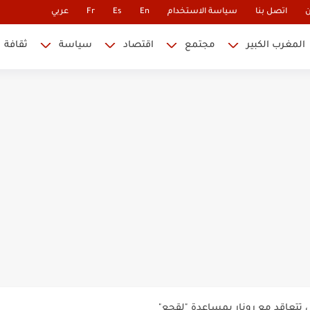
ن
اتصل بنا
سياسة الاستخدام
En
Es
Fr
عربي
المغرب الكبير
مجتمع
اقتصاد
سياسة
ثقافة
 نابليون
 في كأس العالم.. والإقصاء لن...
أس العالم؟
ة خلدت اسمها في تاريخ ألعاب القوى
ساطير وخزعبلات نظام العسكر ويعيد قراءة...
سنة 1963
طنجة إلى قيادة اليسار المغربي
تتعاقد مع رونار بمساعدة "لقجع"