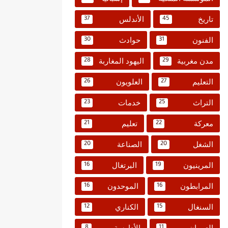
تاريخ
الأندلس
37
45
الفنون
حوادث
30
31
مدن مغربية
اليهود المغاربة
28
29
التعليم
العلويون
26
27
التراث
خدمات
23
25
معركة
تعليم
21
22
الشغل
الصناعة
20
20
المرينيون
البرتغال
16
19
المرابطون
الموحدون
16
16
السنغال
الكناري
12
15
العمران
الأدارسة
8
11