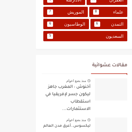
علماء
الموريش
7
8
التمدن
الوطاسيون
6
6
السعديون
5
مقالات عشوائية
منذ بضع اعوام
أخنوش : المغرب جاهز
ليكون جسر لإفريقيا في
استقطاب
الاستثمارات...
منذ بضع اعوام
ليكسوس..أعرق مدن العالم