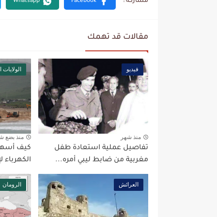
مقالات قد تهمك
فيديو
الولايات 
منذ شهر
منذ بضع ش
تفاصيل عملية استعادة طفل
كيف أسهم
مغربية من ضابط ليبي أمره...
الكهرباء ل
العرائش
الرومان