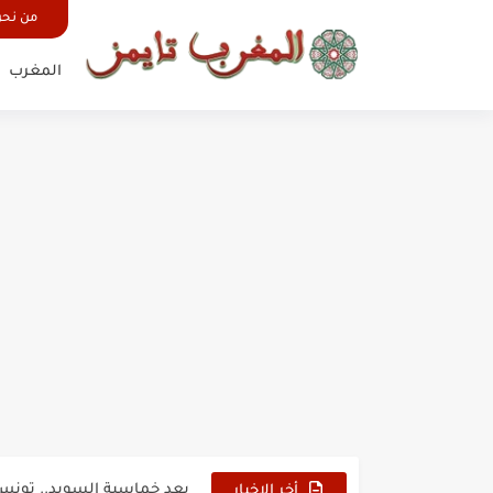
من نح
المغرب
حين أرعب حجاج المغرب جيش
وهبي: فخور بما قدمه الأسود
هل سيكون جيد حكم نهائي ك
نزهة بدوان.. أسطورة مغربي
كتاب جديد لدريانكور يفضح أ
الحرب الهولندية المغربية (1775-1777)
زيارة الحسن الثاني الى الجزائر 
علي يعتة: مسيرة وطنية من 
بعد خماسية السويد.. تونس 
أخر الاخبار