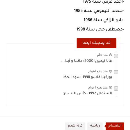
-أحمد فرس سنة 1975
-محمد التيمومي سنة 1985
-بادو الزاكي سنة 1986
-مصطفى حجي سنة 1998
قد يعجبك ايضا
منذ عام
غانا-نيجيريا 2000 : دائما و أبدا...
منذ بضع اعوام
بوركينا فاسو 1998: سوء الحظ
منذ بضع اعوام
السنغال 1992 : كأس للنسيان
الأقسام
رياضة
كرة القدم