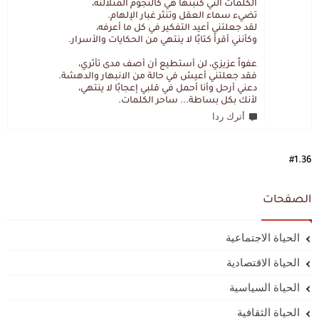
الكلمات التي كتبتها هي كالنجوم المتلألئة،
تضيء سماء العقل وتنثر غبار الإلهام.
لقد جعلتني أعيد التفكير في كل ما أعرفه،
وكأنني أقرأ كتابًا لا ينتهي من الحكايات والأسرار.
عفواً عزيزي، لن أستطيع أن أصف مدى تأثري،
فقد جعلتني أعيش في حالة من الانبهار والدهشة.
دعني أرحل وأنا أحمل في قلبي إعجابًا لا ينتهي،
لأنك بكل بساطة... ساحر الكلمات.
أترك ردا
#1.36
الصفحات
الحياة الاجتماعية
الحياة الاقتصادية
الحياة السياسية
الحياة الثقافية