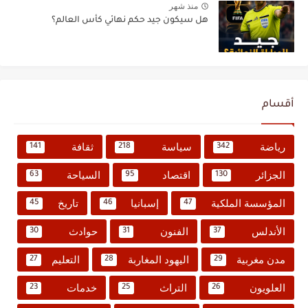
منذ شهر
هل سيكون جيد حكم نهائي كأس العالم؟
أقسام
رياضة
سياسة
ثقافة
141
218
342
الجزائر
اقتصاد
السياحة
63
95
130
المؤسسة الملكية
إسبانيا
تاريخ
45
46
47
الأندلس
الفنون
حوادث
30
31
37
مدن مغربية
اليهود المغاربة
التعليم
27
28
29
العلويون
التراث
خدمات
23
25
26