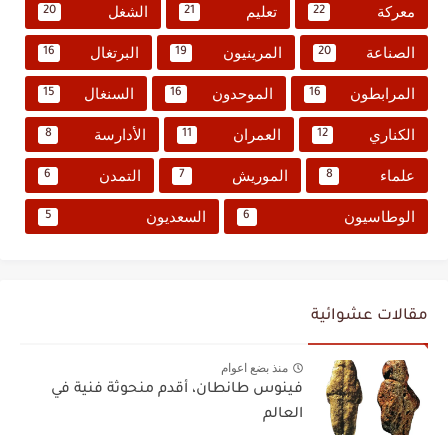
معركة
تعليم
الشغل
20
21
22
الصناعة
المرينيون
البرتغال
16
19
20
المرابطون
الموحدون
السنغال
15
16
16
الكناري
العمران
الأدارسة
8
11
12
علماء
الموريش
التمدن
6
7
8
الوطاسيون
السعديون
5
6
مقالات عشوائية
منذ بضع اعوام
فينوس طانطان، أقدم منحوثة فنية في
العالم