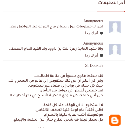
آخر التعليقات
Anonymous
لمن له معلومات حول حسان فرج المرجو منه التواصل معي لقد اختفى تماما و كانت لي به علاقة تواصل خاصة
أترك ردا
Anonymous
وأنا حفيد الحاجة زهرة بنت بن داوود ولد القيد الحاج المعطي المزمزي . ولا نمتلك من إرثه شيئا .
أترك ردا
S. Doukalli
لقد سقط فكري سهواً في متاهة كلماتك...
ولم أكن أعلم أن حروفك ستقودني إلى عالم من السحر والألغاز،
حيث كل جملة هي بوابة إلى فضاء غير مكشوف.
لقد جعلتني أعيش في دوامة من التأمل،
حتى أنني خلعت كل قيودي الفكرية لأسبح في بحر أفكارك العميق.
لا أستطيع إلا أن أتوقف عند كل كلمة،
كأنني أقف أمام لوحة فنية تخطف الأنفاس.
موضوعك أشبه بغابة مليئة بالأسرار،
كل سطر فيها هو شجرة تطرح ثمارًا من الحكمة والإبداع.