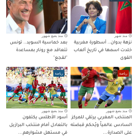
منذ شهر
منذ بضع شهور
نزهة بدوان.. أسطورة مغربية
بعد خماسية السويد.. تونس
خلدت اسمها في تاريخ ألعاب
تتعاقد مع رونار بمساعدة
القوى
"لقجع"
رياضة
رياضة
منذ بضع شهور
منذ بضع شهور
المنتخب المغربي يرتقي للمركز
أسود الأطلس يكتفون
السادس عالمياً ويُحكم قبضته
بالتعادل أمام منتخب البرازيل
على الصدارة...
في مستهل مشوارهم...