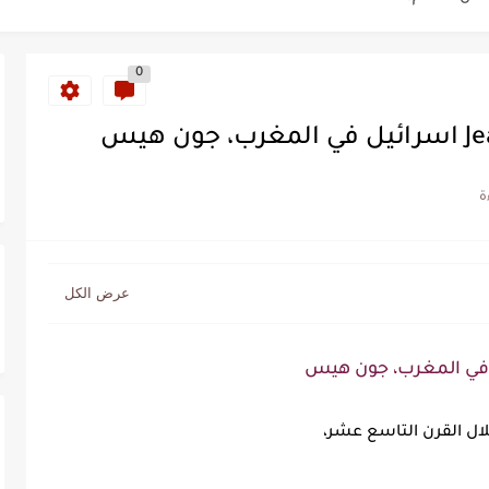
ة خلدت اسمها في تاريخ ألعاب القوى
0
ساطير وخزعبلات نظام العسكر ويعيد قراءة...
هيس
سنة 1963
طنجة إلى قيادة اليسار المغربي
تتعاقد مع رونار بمساعدة "لقجع"
كز السادس عالمياً ويُحكم قبضته على الصدارة...
ال القرن التاسع عشر،