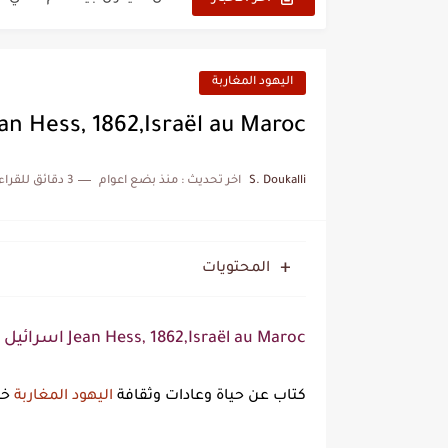
نزهة بدوان.. أسطورة مغربي
كتاب جديد لدريانكور يفضح أ
اليهود المغاربة
الحرب الهولندية المغربية (1775-1777)
Jean Hess, 1862,Israël au Maroc اسرائيل في المغرب، جون 
زيارة الحسن الثاني الى الجزائر 
S. Doukalli
اخر تحديث :
منذ بضع اعوام
3 دقائق للقراءة
علي يعتة: مسيرة وطنية من 
بعد خماسية السويد.. تونس 
المحتويات
المنتخب المغربي يرتقي للمر
Jean Hess, 1862,Israël au Maroc اسرائيل في المغرب، جون هيس
كتاب عن حياة وعادات وثقافة
اليهود المغاربة
خل