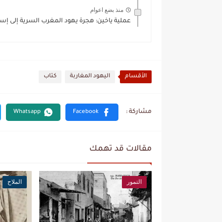
منذ بضع اعوام
عملية ياخين: هجرة يهود المغرب السرية إلى إسر
الأقسام
اليهود المغاربة
كتاب
مقالات قد تهمك
التمور
الملاح