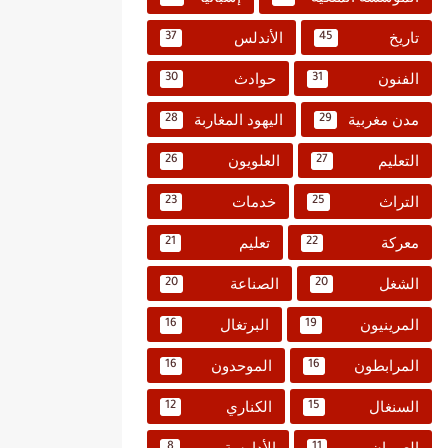
تاريخ
الأندلس
37
45
الفنون
حوادث
30
31
مدن مغربية
اليهود المغاربة
28
29
التعليم
العلويون
26
27
التراث
خدمات
23
25
معركة
تعليم
21
22
الشغل
الصناعة
20
20
المرينيون
البرتغال
16
19
المرابطون
الموحدون
16
16
السنغال
الكناري
12
15
العمران
الأدارسة
8
11