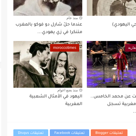
منذ عام
حي اليهودي)
عندما حلّ شارل دو فوكو بالمغرب
متنكرا في زي يهودي...
غاربة
moroccotimes
منذ بضع اعوام
ّت عن محمد الخامس..
اليهود في الأمثال الشعبية
 مغربية تسجل
المغربية
.
تعليقات Blogger
تعليقات Facebook
تعليقات Disqus