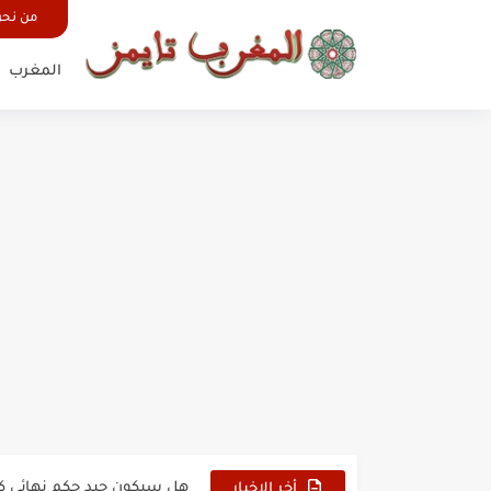
من نح
المغرب
حين أرعب حجاج المغرب جيش
وهبي: فخور بما قدمه الأسود
هل سيكون جيد حكم نهائي ك
أخر الاخبار