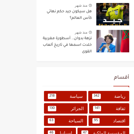
منذ شهر
هل سيكون جيد حكم نهائي
كأس العالم؟
منذ شهر
نزهة بدوان.. أسطورة مغربية
خلدت اسمها في تاريخ ألعاب
القوى
أقسام
رياضة
سياسة
218
342
ثقافة
الجزائر
130
141
اقتصاد
السياحة
63
95
المؤسسة الملكية
إسبانيا
46
47