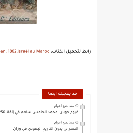
رابط لتحميل الكتاب:
ean, 1862,Israël au Maroc
قد يعجبك ايضا
منذ بضع اعوام
غيوم جوبان: محمد الخامس ساهم في إنقاذ 250 ألف يهودي...
منذ بضع اعوام
العمراني يدون التاريخ اليهودي في وزان